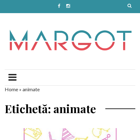
Home
»
animate
Etichetă: animate