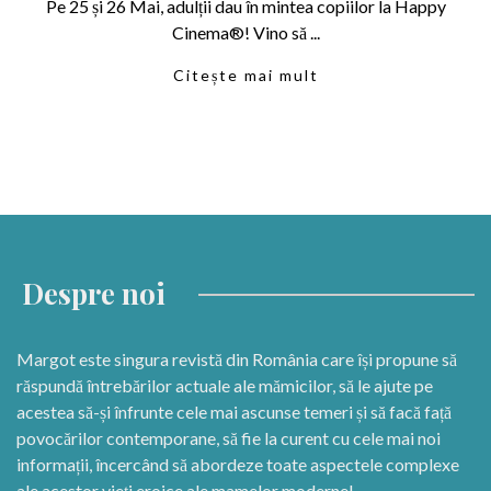
Pe 25 și 26 Mai, adulții dau în mintea copiilor la Happy
Cinema®! Vino să ...
Citește mai mult
Despre noi
Margot este singura revistă din România care își propune să
răspundă întrebărilor actuale ale mămicilor, să le ajute pe
acestea să-și înfrunte cele mai ascunse temeri și să facă față
povocărilor contemporane, să fie la curent cu cele mai noi
informații, încercând să abordeze toate aspectele complexe
ale acestor vieți eroice ale mamelor moderne!