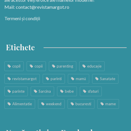
Mail:
contact@revistamargot.ro
Termeni și condiții
Etichete
copil
copii
parenting
educație
revistamargot
parinti
mamă
Sanatate
parinte
Sarcina
bebe
sfaturi
Alimentatie
weekend
bucuresti
mame