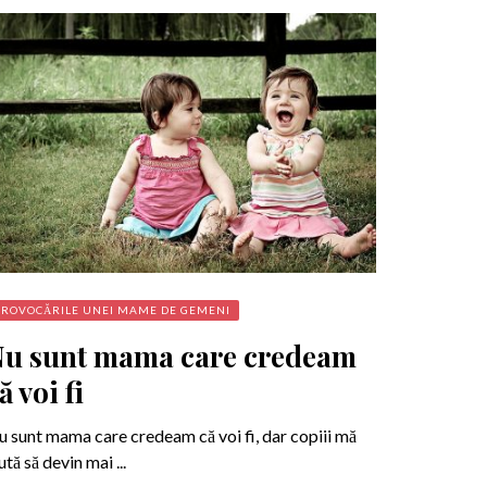
PROVOCĂRILE UNEI MAME DE GEMENI
u sunt mama care credeam
ă voi fi
 sunt mama care credeam că voi fi, dar copiii mă
ută să devin mai ...