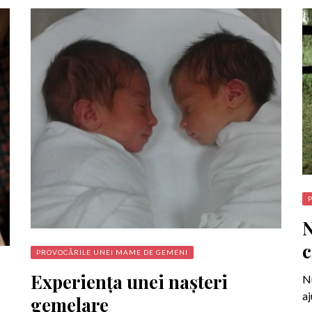
N
c
PROVOCĂRILE UNEI MAME DE GEMENI
Experienţa unei naşteri
Nu
aj
gemelare