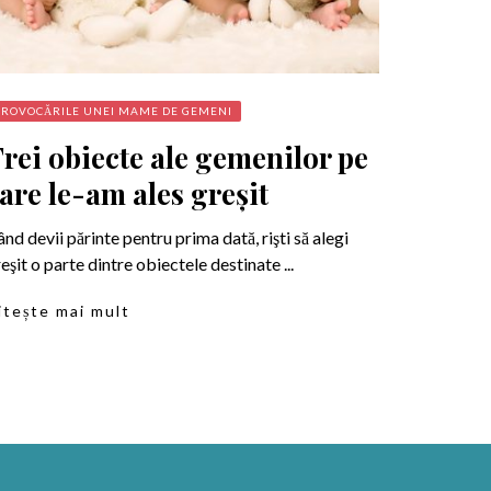
PROVOCĂRILE UNEI MAME DE GEMENI
rei obiecte ale gemenilor pe
are le-am ales greşit
nd devii părinte pentru prima dată, rişti să alegi
eşit o parte dintre obiectele destinate ...
itește mai mult