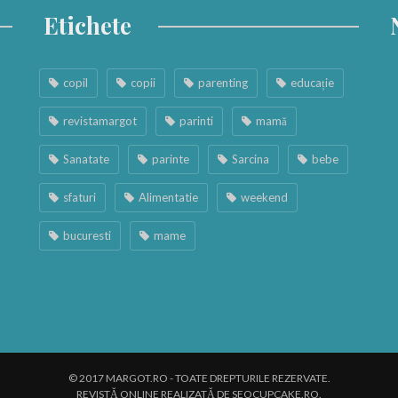
Etichete
copil
copii
parenting
educație
revistamargot
parinti
mamă
Sanatate
parinte
Sarcina
bebe
sfaturi
Alimentatie
weekend
bucuresti
mame
© 2017 MARGOT.RO - TOATE DREPTURILE REZERVATE.
REVISTĂ ONLINE REALIZATĂ DE SEOCUPCAKE.RO.