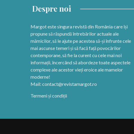
Despre noi
Margot este singura revistă din România care își
propune să răspundă întrebărilor actuale ale
mămicilor, să le ajute pe acestea să-și înfrunte cele
mai ascunse temeri și să facă față povocărilor
contemporane, să fie la curent cu cele mai noi
informații, încercând să abordeze toate aspectele
complexe ale acestor vieți eroice ale mamelor
moderne!
Mail:
contact@revistamargot.ro
Termeni și condiții