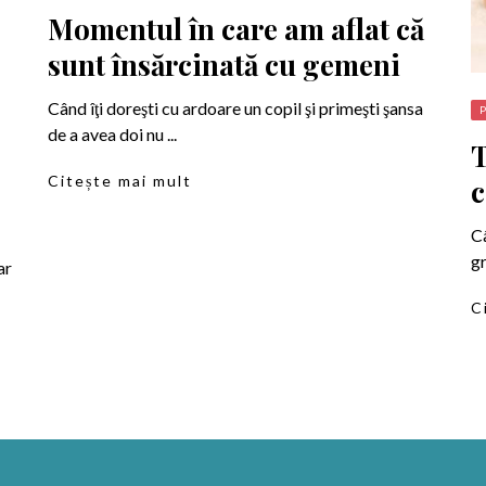
Momentul în care am aflat că
sunt însărcinată cu gemeni
Când îţi doreşti cu ardoare un copil şi primeşti şansa
de a avea doi nu ...
T
Citește mai mult
c
Câ
gr
ar
C