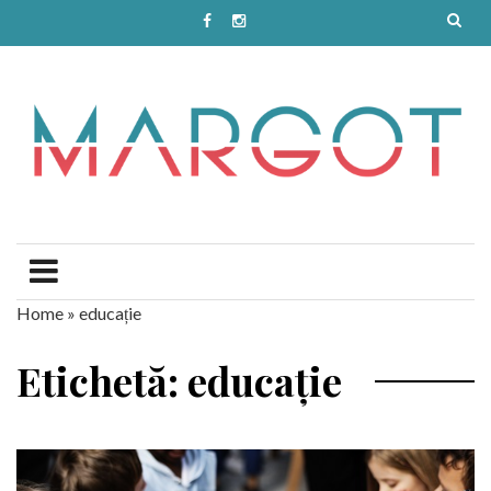
Home
»
educație
Etichetă: educație