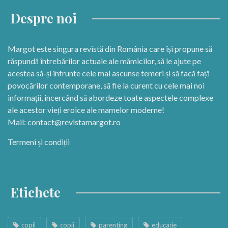
Despre noi
Margot este singura revistă din România care își propune să
răspundă întrebărilor actuale ale mămicilor, să le ajute pe
acestea să-și înfrunte cele mai ascunse temeri și să facă față
povocărilor contemporane, să fie la curent cu cele mai noi
informații, încercând să abordeze toate aspectele complexe
ale acestor vieți eroice ale mamelor moderne!
Mail:
contact@revistamargot.ro
Termeni și condiții
Etichete
copil
copii
parenting
educație