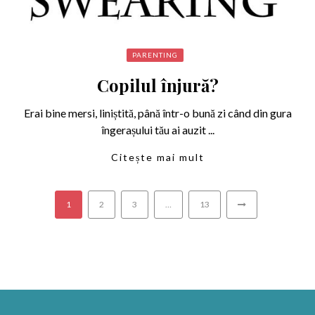
PARENTING
Copilul înjură?
Erai bine mersi, liniștită, până într-o bună zi când din gura
îngerașului tău ai auzit ...
Citește mai mult
1
2
3
…
13