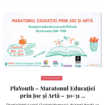
EVENIMENTE
PlaYouth – Maratonul Educației
prin Joc și Artă – 30-31 ...
Dragi părinţi și copii, O relație frumoasă, de lungă durată, se