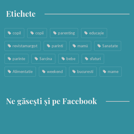
Etichete
copil
copii
parenting
educație
revistamargot
parinti
mamă
Sanatate
parinte
Sarcina
bebe
sfaturi
Alimentatie
weekend
bucuresti
mame
Ne găsești și pe Facebook