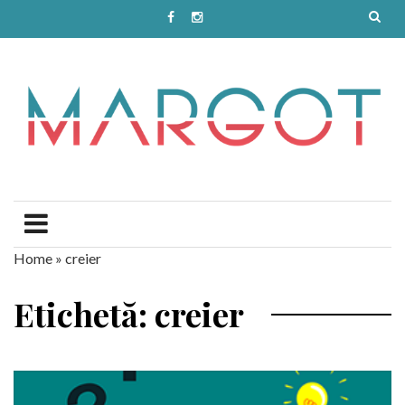
Home
»
creier
Etichetă: creier