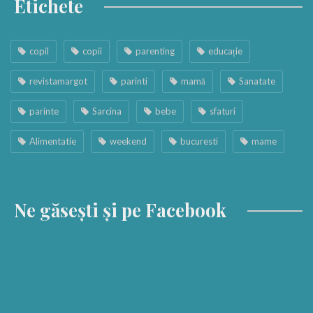
Etichete
copil
copii
parenting
educație
revistamargot
parinti
mamă
Sanatate
parinte
Sarcina
bebe
sfaturi
Alimentatie
weekend
bucuresti
mame
Ne găsești și pe Facebook