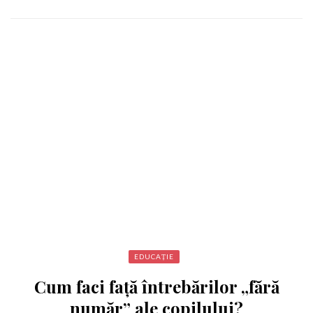
EDUCAȚIE
Cum faci față întrebărilor „fără
număr” ale copilului?