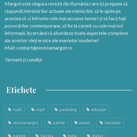
Margot este singura revistă din România care își propune să
răspundă întrebărilor actuale ale mămicilor, să le ajute pe
acestea să-și înfrunte cele mai ascunse temeri și să facă față
povocărilor contemporane, să fie la curent cu cele mai noi
informații, încercând să abordeze toate aspectele complexe
ale acestor vieți eroice ale mamelor moderne!
Mail:
contact@revistamargot.ro
Termeni și condiții
Etichete
copil
copii
parenting
educație
revistamargot
parinti
mamă
Sanatate
parinte
Sarcina
bebe
sfaturi