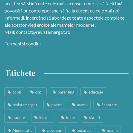
acestea să-și înfrunte cele mai ascunse temeri și să facă față
povocărilor contemporane, să fie la curent cu cele mai noi
informații, încercând să abordeze toate aspectele complexe
ale acestor vieți eroice ale mamelor moderne!
Mail:
contact@revistamargot.ro
Termeni și condiții
Etichete
copil
copii
parenting
educație
revistamargot
parinti
mamă
Sanatate
parinte
Sarcina
bebe
sfaturi
Alimentatie
weekend
bucuresti
mame