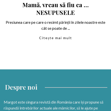
Mamă, vreau să fiu ca …
NESUPUSELE
Presiunea care pe care o resimt părinții în zilele noastre este
cât se poate de ...
Citește mai mult
Despre noi
Margot este singura revistă din România care își propune să
răspundă întrebărilor actuale ale mămicilor, să le ajute pe