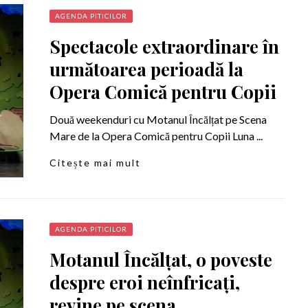
AGENDA PITICILOR
Spectacole extraordinare în
următoarea perioadă la
Opera Comică pentru Copii
Două weekenduri cu Motanul Încălțat pe Scena
Mare de la Opera Comică pentru Copii Luna ...
Citește mai mult
AGENDA PITICILOR
Motanul Încălțat, o poveste
despre eroi neînfricați,
revine pe scena ...