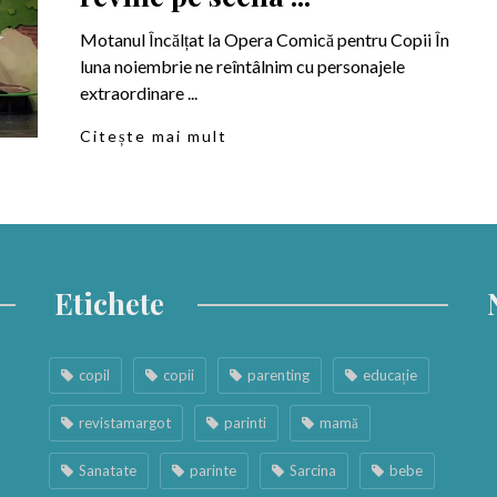
Motanul Încălțat la Opera Comică pentru Copii În
luna noiembrie ne reîntâlnim cu personajele
extraordinare ...
Citește mai mult
Etichete
copil
copii
parenting
educație
revistamargot
parinti
mamă
Sanatate
parinte
Sarcina
bebe