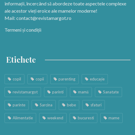
informații, încercând să abordeze toate aspectele complexe
ale acestor vieți eroice ale mamelor moderne!
Mail:
contact@revistamargot.ro
Termeni și condiții
Etichete
copil
copii
parenting
educație
revistamargot
parinti
mamă
Sanatate
parinte
Sarcina
bebe
sfaturi
Alimentatie
weekend
bucuresti
mame