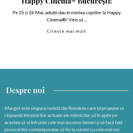
Happy Cinema® București!
Pe 25 și 26 Mai, adulții dau în mintea copiilor la Happy
Cinema®! Vino să ...
Citește mai mult
Despre noi
Margot este singura revistă din România care își propune să
răspundă întrebărilor actuale ale mămicilor, să le ajute pe
acestea să-și înfrunte cele mai ascunse temeri și să facă față
povocărilor contemporane, să fie la curent cu cele mai noi