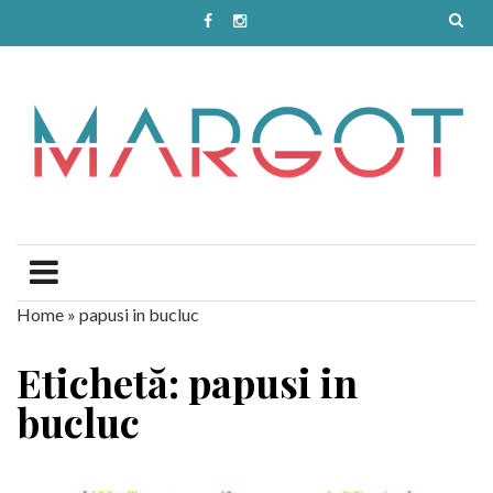
Home
»
papusi in bucluc
Etichetă: papusi in
bucluc