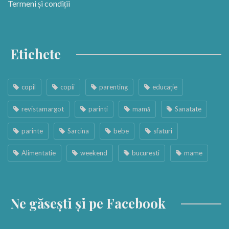
Termeni și condiții
Etichete
copil
copii
parenting
educație
revistamargot
parinti
mamă
Sanatate
parinte
Sarcina
bebe
sfaturi
Alimentatie
weekend
bucuresti
mame
Ne găsești și pe Facebook