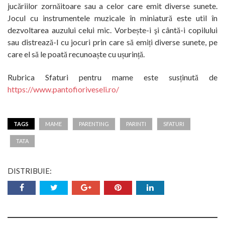
jucăriilor zornăitoare sau a celor care emit diverse sunete.
Jocul cu instrumentele muzicale în miniatură este util în
dezvoltarea auzului celui mic. Vorbește-i şi cântă-i copilului
sau distrează-l cu jocuri prin care să emiți diverse sunete, pe
care el să le poată recunoaște cu ușurință.
Rubrica Sfaturi pentru mame este susținută de
https://www.pantofioriveseli.ro/
TAGS
MAME
PARENTING
PARINTI
SFATURI
TATA
DISTRIBUIE: