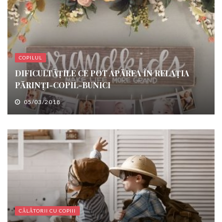
COPILUL
DIFICULTĂȚILE CE POT APĂREA ÎN RELAȚIA
PĂRINȚI-COPIL-BUNICI
05/03/2018
CĂLĂTORII CU COPIII