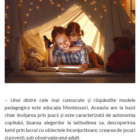
– Unul dintre cele mai cunoscute și răspândite modele
pedagogice este educația Montessori. Aceasta are la bază
chiar învățarea prin joacă și este caracterizată de autonomia
copilului, lăsarea alegerilor la latitudinea sa, descoperirea
lumii prin lucrul cu obiectele înconjurătoare, crearea de jocuri
și povești, sub observația unui adult.