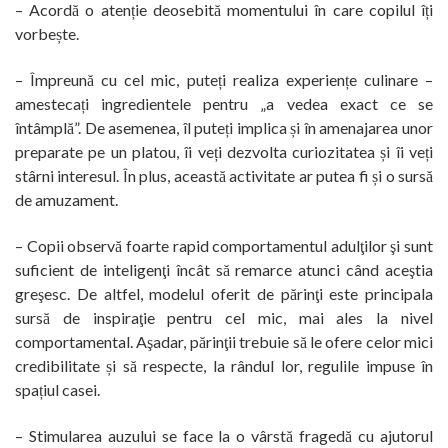
– Acordă o atenție deosebită momentului în care copilul îți
vorbește.
– Împreună cu cel mic, puteți realiza experiențe culinare –
amestecați ingredientele pentru „a vedea exact ce se
întâmplă”. De asemenea, îl puteți implica și în amenajarea unor
preparate pe un platou, îi veți dezvolta curiozitatea și îi veți
stârni interesul. În plus, această activitate ar putea fi și o sursă
de amuzament.
– Copii observă foarte rapid comportamentul adulţilor şi sunt
suficient de inteligenţi încât să remarce atunci când aceştia
greşesc. De altfel, modelul oferit de părinţi este principala
sursă de inspiraţie pentru cel mic, mai ales la nivel
comportamental. Aşadar, părinţii trebuie să le ofere celor mici
credibilitate și să respecte, la rândul lor, regulile impuse în
spațiul casei.
– Stimularea auzului se face la o vârstă fragedă cu ajutorul