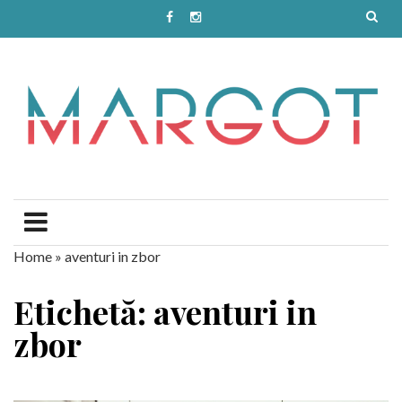
Home
»
aventuri in zbor
Etichetă: aventuri in
zbor