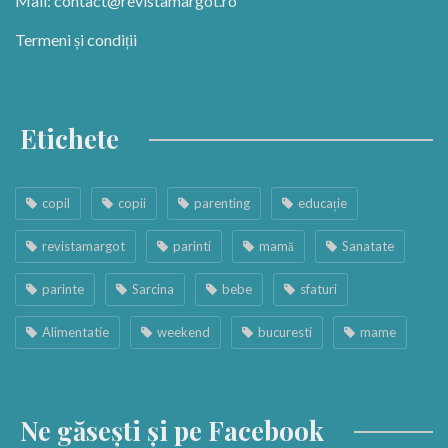
Mail:
contact@revistamargot.ro
Termeni și condiții
Etichete
copil
copii
parenting
educație
revistamargot
parinti
mamă
Sanatate
parinte
Sarcina
bebe
sfaturi
Alimentatie
weekend
bucuresti
mame
Ne găsești și pe Facebook