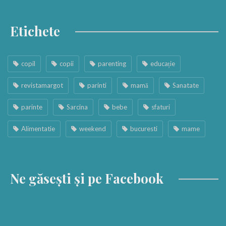
Etichete
copil
copii
parenting
educație
revistamargot
parinti
mamă
Sanatate
parinte
Sarcina
bebe
sfaturi
Alimentatie
weekend
bucuresti
mame
Ne găsești și pe Facebook