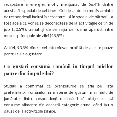
recăpătare a energiei, motiv menționat de 66,4% dintre
aceștia, în special de cei tineri. Cel de-al doilea motiv amintit
de respondenții incluși în cercetare – și în special de bărbați – a
fost acela că vor să se deconecteze de la activitățile ce țin de
job (50,5%), urmat și de senzația de foame aparută între
mesele principale ale zilei (48,5%).
Astfel, 93,8% dintre cei intervievați profită de aceste pauze
pentru a lua o gustare.
Ce gustări consumă românii în timpul micilor
pauze din timpul zilei?
Studiul a confirmat că brânzeturile se află pe lista
preferințelor românilor în materie de gustări, mai mult de
jumătate dintre respondenți declarând că obișnuiesc să
consume alimente din această categorie atunci când iau o
pauză de la activitățile zilnice.