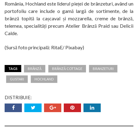
România, Hochland este liderul pieței de brânzeturi, având un
portofoliu care include o gamă largă de sortimente, de la
brânză topită la cașcaval și mozzarella, creme de brânză,
telemea, specialități precum Atelier Brânză Praid sau Delicii
Calde.
(Sursă foto principală: RitaE/ Pixabay)
TAGS
BRÂNZĂ
BRÂNZĂ COTTAGE
BRANZETURI
GUSTARI
HOCHLAND
DISTRIBUIE: