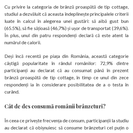
Cu privire la categoria de brânză proaspătă de tip cottage,
studiul a dezvăluit că aceasta îndeplinește principalele criterii
luate în calcul în alegerea unei gustări: să aibă gust bun
(65.5%), să fie sățioasă (46,7%) și ușor de transportat (39,6%).
În plus, unul din patru respondenți declară că este atent la
numărul de calorii.
Deși încă recentă pe piața din România, această categorie
câștigă popularitate în rândul românilor: 72,9% dintre
participanți au declarat că au consumat până în prezent
brânză proaspătă de tip cottage, în timp ce unul din zece
respondenți ia în considerare posibilitatea de a o testa în
curând.
Cât de des consumă românii brânzeturi?
În ceea ce privește frecvența de consum, participanții la studiu
au declarat că obișnuiesc să consume brânzeturi cel puțin o