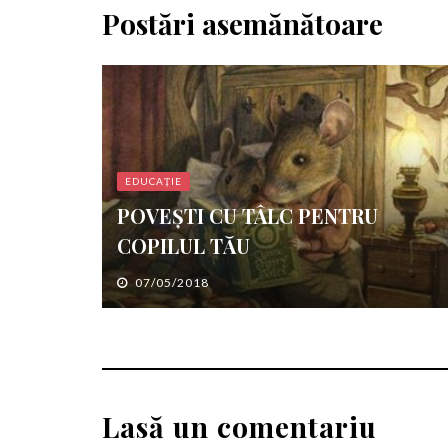
Postări asemănătoare
EDUCAȚIE
POVEŞTI CU TÂLC PENTRU
COPILUL TĂU
07/05/2018
Lasă un comentariu