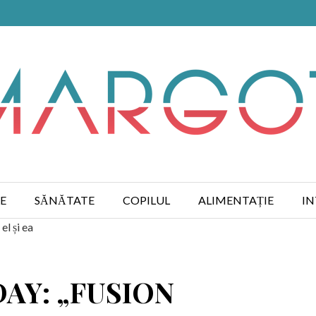
E
SĂNĂTATE
COPILUL
ALIMENTAȚIE
IN
el și ea
DAY: „FUSION