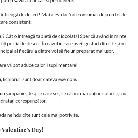
veți putea savura mâncarea pe-ndelete.
e întreagă de desert! Mai ales, dacă ați consumat deja un fel de
are consistent.
al? Cât o întreagă tabletă de ciocolată! Sper că având în minte
ți porția de desert. În cazul în care aveți gusturi diferite și nu
principal al fiecăruia dintre voi să fie un preparat mai ușor.
care vă pot aduce calorii suplimentare!
i, lichioruri sunt doar câteva exemple.
un șampanie, despre care se știe că are mai puține calorii, și nu
hidratați corespunzător.
ada neîndulcite sunt cele mai potrivite.
Valentine’s Day!