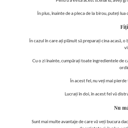
În plus, înainte de a pleca de la birou, puteți lu
Fiț
În cazul în care ați plănuit să preparați cina acasă, 
vi
Cu o zi înainte, cumpărați toate ingredientele de c
ordi
În acest fel, nu veți mai pierd
Lucrați în doi, în acest fel vă dist
Nu mâ
Sunt mai multe avantaje de care vă veți bucura dacă 