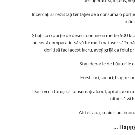
de sațietate și, în plus, 
Încercați să rezistați tentației de a consuma o porți
mânc
Știați ca o porție de desert conține în medie 500 kc
această comparație, să vă fie mult mai ușor să împărți
doriți să faci acest lucru, aveți grijă ca felul 
Stați departe de băuturile 
Fresh-uri, sucuri, frappe-ur
Dacă vreți totuși să consumați alcool, optați pentru 
uitați să vă 
Altfel, apa, ceaiul sau limon
… Happy 