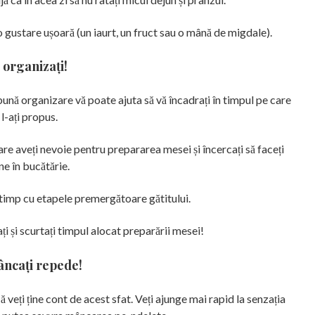
a o gustare ușoară (un iaurt, un fruct sau o mână de migdale).
i organizați!
o bună organizare vă poate ajuta să vă încadrați în timpul pe care
 l-ați propus.
are aveți nevoie pentru prepararea mesei și încercați să faceți
ne în bucătărie.
e timp cu etapele premergătoare gătitului.
rați și scurtați timpul alocat preparării mesei!
ncați repede!
veți ține cont de acest sfat. Veți ajunge mai rapid la senzația