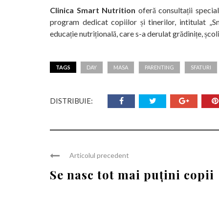
Clinica Smart Nutrition
oferă consultații special
program dedicat copiilor și tinerilor, intitulat 
educație nutrițională, care s-a derulat grădinițe, școli,
TAGS
DAY
MASA
PARENTING
SFATURI
DISTRIBUIE:
Articolul precedent
Se nasc tot mai puțini copii