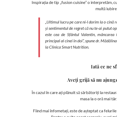
Inspirația de tip „fusion cuisine” o interpretăm, 
multă iubire
„Ultimul lucru pe care ni-l dorim la o cină
și sentimentul de regret că nu te-ai putut o
este cea de Sfântul Valentin, mâncarea 
principal al cinei în doi”, spune dr. Mădălina
la Clinica Smart Nutrition.
Iată ce ne sf
Aveți grijă să nu ajung
În cazul în care ați plănuit să sărbătoriți la restaur
masa la o oră mai târz
Fiind mai înfometați, este de așteptat ca feluri
Pentru a evita acest scenariu, aveți gri