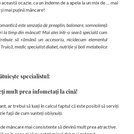
cu această ocazie, ca un îndemn de a apela la un mix de … mai
 și mai puțină mâncare!
 romantică este senzația de preaplin, balonare, somnolență
pri la timp din mâncat! Mai ales într-o seară specială cum
trebuie să rămână un accesoriu, nicidecum elementul
 Truică, medic specialist diabet, nutriție și boli metabolice
ătuiește specialistul:
eți mult prea înfometați la cină!
ant, ar trebui să luați în calcul faptul că este posibil să serviți
ie față de cum sunteți obișnuiți.
le de mâncare mai consistente să devină mult prea atractive.
jă ca în acea zi să nu ratați micul dejun și prânzul.