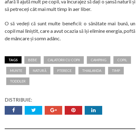
afară îi ajută mult pe copii, va încurajez să dați o șansă naturii și
să petreceți cât mai mult timp în aer liber.
O să vedeți că sunt multe beneficii: o sănătate mai bună, un
copil mai liniștit, care a avut ocazia să își elimine energia, poftă
de mâncare și somn adânc.
TAGS
BEBE
CALATORII CU COPII
CAMPING
COPIL
MUNTE
NATURĂ
PTERECE
THAILANDA
TIMP
TODDLER
DISTRIBUIE: