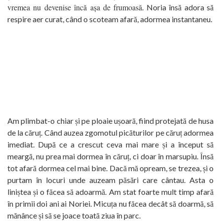
vremea nu devenise încă așa de frumoasă
. Noria însă adora să
respire aer curat, când o scoteam afară, adormea instantaneu.
Am plimbat-o chiar și pe ploaie ușoară, fiind protejată de husa
de la căruț. Când auzea zgomotul picăturilor pe căruț adormea
imediat. După ce a crescut ceva mai mare și a început să
meargă, nu prea mai dormea în căruț, ci doar în marsupiu. Însă
tot afară dormea cel mai bine. Dacă mă opream, se trezea, și o
purtam în locuri unde auzeam păsări care cântau. Asta o
liniștea și o făcea să adoarmă. Am stat foarte mult timp afară
în primii doi ani ai Noriei. Micuța nu făcea decât să doarmă, să
mănânce și să se joace toată ziua în parc.