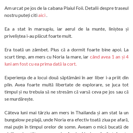
Am urcat pe jos de la cabana Plaiul Foii. Detalii despre traseul
nostru puteți citi
aici
.
Ea a stat în marsupiu, iar aerul de la munte, liniștea și
priveliștea i-au plăcut foarte mult.
Era toată un zâmbet. Plus că a dormit foarte bine apoi. La
scurt timp, am mers cu Noria la mare, iar
când avea 1 an și 4
luni am fost cu ea prima dată la cort.
Experiența de a locui două săptămâni în aer liber i-a priit din
plin. Avea foarte multă libertate de explorare, se juca tot
timpul și nu trebuia să ne stresăm că varsă ceva pe jos sau că
se murdărește.
Câteva luni mai târziu am mers in Thailanda și am stat la un
bungalow pe plajă, unde Noria era efectiv toată ziua pe afară,
mai puțin în timpul orelor de somn. Aveam o mică bucată de