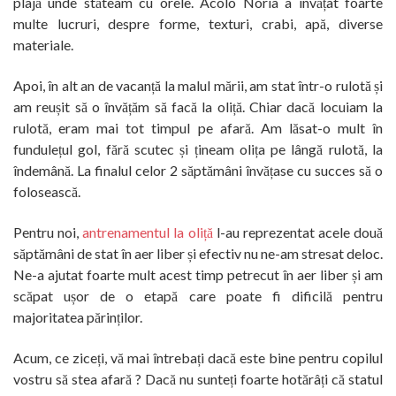
plajă unde stăteam cu orele. Acolo Noria a învățat foarte
multe lucruri, despre forme, texturi, crabi, apă, diverse
materiale.
Apoi, în alt an de vacanță la malul mării, am stat într-o rulotă și
am reușit să o învățăm să facă la oliță. Chiar dacă locuiam la
rulotă, eram mai tot timpul pe afară. Am lăsat-o mult în
fundulețul gol, fără scutec și țineam olița pe lângă rulotă, la
îndemână. La finalul celor 2 săptămâni învățase cu succes să o
folosească.
Pentru noi,
antrenamentul la oliță
l-au reprezentat acele două
săptămâni de stat în aer liber și efectiv nu ne-am stresat deloc.
Ne-a ajutat foarte mult acest timp petrecut în aer liber și am
scăpat ușor de o etapă care poate fi dificilă pentru
majoritatea părinților.
Acum, ce ziceți, vă mai întrebați dacă este bine pentru copilul
vostru să stea afară ? Dacă nu sunteți foarte hotărâți că statul