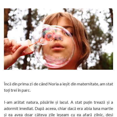
Încă din prima zi de când Noria a ieșit din maternitate, am stat
toți trei în parc.
I-am arătat natura, păsările și lacul. A stat puțin trează și a
adormit imediat. După aceea, chiar dacă era abia luna martie
și ea avea doar câteva zile ieșeam cu ea afară zilnic, desi