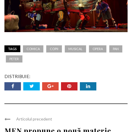
TAGS
COMICA
COPII
MUSICAL
OPERA
PAN
PETER
DISTRIBUIE:
Articolul precedent
MEN propune o nouă materie