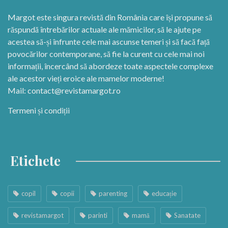
Margot este singura revistă din România care își propune să
răspundă întrebărilor actuale ale mămicilor, să le ajute pe
acestea să-și înfrunte cele mai ascunse temeri și să facă față
povocărilor contemporane, să fie la curent cu cele mai noi
informații, încercând să abordeze toate aspectele complexe
ale acestor vieți eroice ale mamelor moderne!
Mail:
contact@revistamargot.ro
Termeni și condiții
Etichete
copil
copii
parenting
educație
revistamargot
parinti
mamă
Sanatate