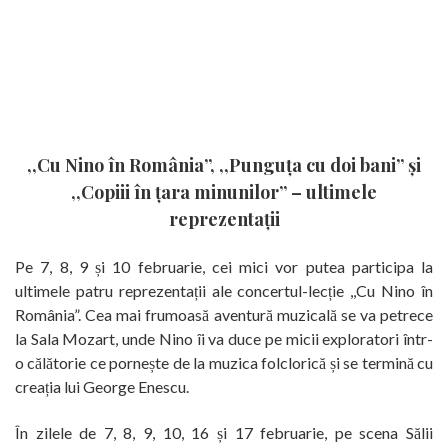
,,Cu Nino în România”, ,,Punguța cu doi bani” și
,,Copiii în țara minunilor” – ultimele
reprezentații
Pe 7, 8, 9 și 10 februarie, cei mici vor putea participa la
ultimele patru reprezentații ale concertul-lecție ,,Cu Nino în
România”. Cea mai frumoasă aventură muzicală se va petrece
la Sala Mozart, unde Nino îi va duce pe micii exploratori într-
o călătorie ce pornește de la muzica folclorică și se termină cu
creația lui George Enescu.
În zilele de 7, 8, 9, 10, 16 și 17 februarie, pe scena Sălii