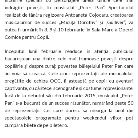
îndrăgite povești, în musicalul ,,Peter Pan”. Spectacolul
realizat de tânăra regizoare Antoaneta Cojocaru, creatoarea
musicalurilor de succes ,,Micuța Dorothy” și ,,Gulliver”, va
putea fi urmărit în 8, 9 și 10 februarie, în Sala Mare a Operei
Comice pentru Copii.
Începutul lunii februarie readuce în atenția publicului
bucureștean una dintre cele mai frumoase povești despre
copilărie și despre curaj: povestea băiețelului Peter Pan care
nu voia să crească. Cele cinci reprezentații ale musicalului,
pregătite de echipa OCC, îi așteaptă pe copii cu aventuri
captivante, cu cântece, scenografie și costume impresionante.
Încă de la debutul său din februarie 2015, musicalul ,,Peter
Pan” s-a bucurat de un succes răsunător, numărând peste 50
de reprezentații. Cei care doresc să meargă la unul din
spectacolele programate pentru weekendul viitor pot
cumpăra bilete de pe bilete.ro.