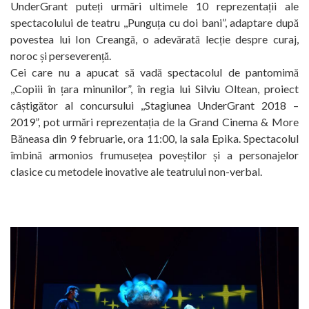
UnderGrant puteți urmări ultimele 10 reprezentații ale
spectacolului de teatru ,,Punguța cu doi bani”, adaptare după
povestea lui Ion Creangă, o adevărată lecție despre curaj,
noroc și perseverență.
Cei care nu a apucat să vadă spectacolul de pantomimă
,,Copiii în țara minunilor”, în regia lui Silviu Oltean, proiect
câștigător al concursului ,,Stagiunea UnderGrant 2018 –
2019”, pot urmări reprezentația de la Grand Cinema & More
Băneasa din 9 februarie, ora 11:00, la sala Epika. Spectacolul
îmbină armonios frumusețea poveștilor și a personajelor
clasice cu metodele inovative ale teatrului non-verbal.