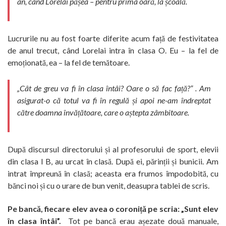
an, când Lorelai pășea – pentru prima oară, la școală.
Lucrurile nu au fost foarte diferite acum față de festivitatea
de anul trecut, când Lorelai intra în clasa O. Eu – la fel de
emoționată, ea – la fel de temătoare.
„Cât de greu va fi în clasa întâi? Oare o să fac față?” . Am
asigurat-o că totul va fi în regulă și apoi ne-am îndreptat
către doamna învățătoare, care o aștepta zâmbitoare.
După discursul directorului și al profesorului de sport, elevii
din clasa I B, au urcat în clasă. După ei, părinții și bunicii. Am
intrat împreună în clasă; aceasta era frumos împodobită, cu
bănci noi și cu o urare de bun venit, deasupra tablei de scris.
Pe bancă, fiecare elev avea o coroniță pe scria: „Sunt elev
în clasa întâi”.
Tot pe bancă erau așezate două manuale,