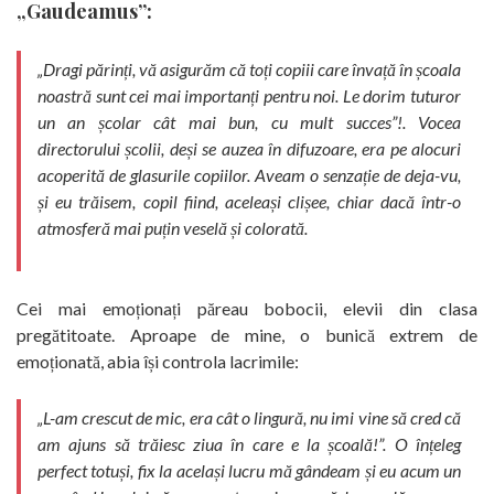
„Gaudeamus”:
„Dragi părinți, vă asigurăm că toți copiii care învață în școala
noastră sunt cei mai importanți pentru noi. Le dorim tuturor
un an școlar cât mai bun, cu mult succes”!. Vocea
directorului școlii, deși se auzea în difuzoare, era pe alocuri
acoperită de glasurile copiilor. Aveam o senzație de deja-vu,
și eu trăisem, copil fiind, aceleași clișee, chiar dacă într-o
atmosferă mai puțin veselă și colorată.
Cei mai emoționați păreau bobocii, elevii din clasa
pregătitoate. Aproape de mine, o bunică extrem de
emoționată, abia își controla lacrimile:
„L-am crescut de mic, era cât o lingură, nu imi vine să cred că
am ajuns să trăiesc ziua în care e la școală!”. O înțeleg
perfect totuși, fix la același lucru mă gândeam și eu acum un