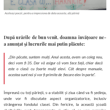
Aceleași poezii, pentru a impresiona de data aceasta, alți părinți
După urările de bun venit, doamna învățoare ne-
a anunțat și lucrurile mai putin plăcute:
„Din păcate, suntem mulți. Anul acesta, avem un coleg nou,
deci vom fi 35. Dar vă asigur că vom face față, chiar dacă
este o clasă cu foarte mulți elevi. Cât despre manuale,
acestea sunt noi și vor fi primite de fiecare elev în parte”.
Împreună cu toți părinții, s-a stabilit și ziua când va fi ședința,
unde vor fi discutate aspect organizatorice, inclusiv
strângerea fondului clasei. Din fericire, la această școală