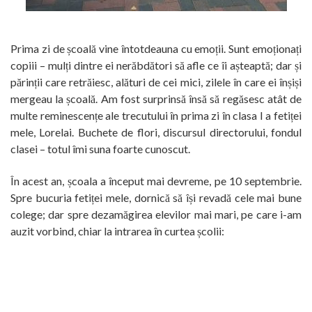
Prima zi de școală vine întotdeauna cu emoții. Sunt emoționați
copiii – mulți dintre ei nerăbdători să afle ce îi așteaptă; dar și
părinții care retrăiesc, alături de cei mici, zilele în care ei înșiși
mergeau la școală. Am fost surprinsă însă să regăsesc atât de
multe reminescențe ale trecutului în prima zi în clasa I a fetiței
mele, Lorelai. Buchete de flori, discursul directorului, fondul
clasei – totul îmi suna foarte cunoscut.
În acest an, școala a început mai devreme, pe 10 septembrie.
Spre bucuria fetiței mele, dornică să își revadă cele mai bune
colege; dar spre dezamăgirea elevilor mai mari, pe care i-am
auzit vorbind, chiar la intrarea în curtea școlii: