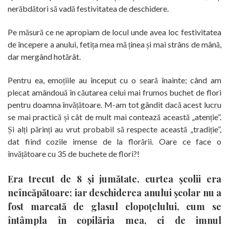
nerăbdători să vadă festivitatea de deschidere.
Pe măsură ce ne apropiam de locul unde avea loc festivitatea
de începere a anului, fetița mea mă ținea și mai strâns de mână,
dar mergând hotărât.
Pentru ea, emoțiile au început cu o seară înainte; când am
plecat amândouă în căutarea celui mai frumos buchet de flori
pentru doamna învățătoare. M-am tot gândit dacă acest lucru
se mai practică și cât de mult mai contează această „atenție”.
Și alți părinți au vrut probabil să respecte această „tradiție”,
dat fiind cozile imense de la florării. Oare ce face o
învățătoare cu 35 de buchete de flori?!
Era trecut de 8 și jumătate, curtea școlii era
neîncăpătoare; iar deschiderea anului școlar nu a
fost marcată de glasul clopoțelului, cum se
întâmpla în copilăria mea, ci de imnul