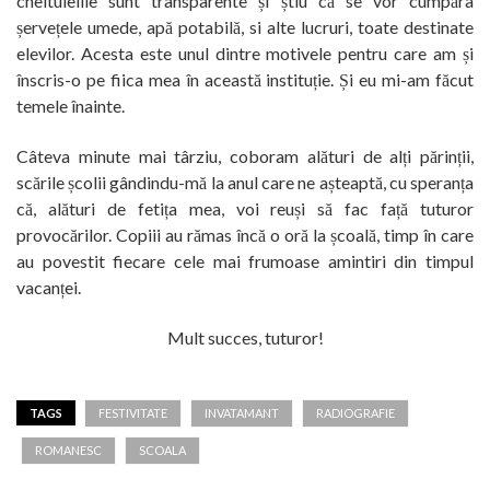
cheltuielile sunt transparente și știu că se vor cumpăra
șervețele umede, apă potabilă, si alte lucruri, toate destinate
elevilor. Acesta este unul dintre motivele pentru care am și
înscris-o pe fiica mea în această instituție. Și eu mi-am făcut
temele înainte.
Câteva minute mai târziu, coboram alături de alți părinții,
scările școlii gândindu-mă la anul care ne așteaptă, cu speranța
că, alături de fetița mea, voi reuși să fac față tuturor
provocărilor. Copiii au rămas încă o oră la școală, timp în care
au povestit fiecare cele mai frumoase amintiri din timpul
vacanței.
Mult succes, tuturor!
TAGS
FESTIVITATE
INVATAMANT
RADIOGRAFIE
ROMANESC
SCOALA