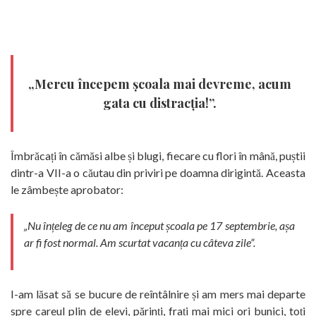
„Mereu începem școala mai devreme, acum
gata cu distracția!”.
Îmbrăcați în cămăsi albe și blugi, fiecare cu flori în mână, puștii
dintr-a VII-a o căutau din priviri pe doamna dirigintă. Aceasta
le zâmbește aprobator:
„Nu înțeleg de ce nu am început școala pe 17 septembrie, așa
ar fi fost normal. Am scurtat vacanța cu câteva zile”.
I-am lăsat să se bucure de reîntâlnire și am mers mai departe
spre careul plin de elevi, părinți, frați mai mici ori bunici, toți