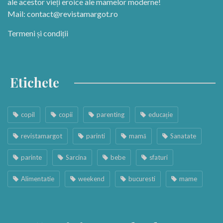
ale acestor vieți eroice ale mamelor moderne!
Mail:
contact@revistamargot.ro
Termeni și condiții
Etichete
copil
copii
parenting
educație
revistamargot
parinti
mamă
Sanatate
parinte
Sarcina
bebe
sfaturi
Alimentatie
weekend
bucuresti
mame