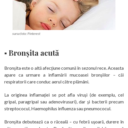
sursa foto: Pinterest
▪ Bronşita acută
Bronşita este o altă afecţiune comună în sezonul rece. Aceasta
apare ca urmare a inflamării mucoasei bronşiilor – căi
respiratorii care conduc aerul către plămâni.
La originea inflamaţiei se pot afla viruşi (de exemplu, cel
gripal, paragripal sau adenovirusuri), dar şi bacterii precum
streptococul, Haemophilus influenza sau pneumococul.
Bronşita debutează ca o răceală – cu febră uşoară, durere în