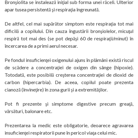
Bronşiolita se instalează iniţial sub forma unei răceli. Ulterior
apar tusea persistentă şi respiraţia îngreunată.
De altfel, cel mai supărător simptom este respiraţia tot mai
dificilă a copilului. Din cauza îngustării bronşiolelor, micuţul
respiră tot mai des (se pot depăşi 60 de respiraţii/minut) în
încercarea de a primi aerul necesar.
Pe fondul insuficienţei oxigenului ajuns în plâmâni există riscul
de scădere a concentraţiei de oxigen din sânge (hipoxie).
Totodată, este posibilă creşterea concentraţiei de dioxid de
carbon (hipercarbia). De aceea, copilul poate prezenta
cianoză (învineţire) în zona gurii şi a extremităţilor.
Pot fi prezente şi simptome digestive precum greaţă,
vărsături, balonare etc.
Prezentarea la medic este obligatorie, deoarece agravarea
insuficienţei respiratorii pune în pericol viaţa celui mic.