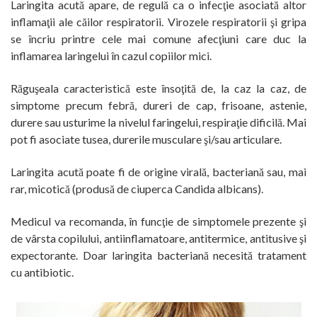
Laringita acută apare, de regulă ca o infecţie asociată altor
inflamaţii ale căilor respiratorii. Virozele respiratorii şi gripa
se încriu printre cele mai comune afecţiuni care duc la
inflamarea laringelui în cazul copiilor mici.
Răguşeala caracteristică este însoţită de, la caz la caz, de
simptome precum febră, dureri de cap, frisoane, astenie,
durere sau usturime la nivelul faringelui, respiraţie dificilă. Mai
pot fi asociate tusea, durerile musculare şi/sau articulare.
Laringita acută poate fi de origine virală, bacteriană sau, mai
rar, micotică (produsă de ciuperca Candida albicans).
Medicul va recomanda, în funcţie de simptomele prezente şi
de vârsta copilului, antiinflamatoare, antitermice, antitusive şi
expectorante. Doar laringita bacteriană necesită tratament
cu antibiotic.