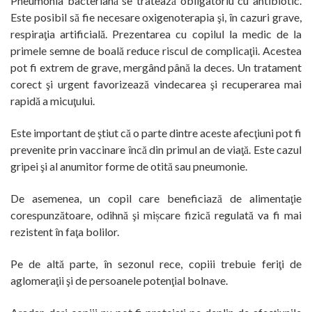
Pneumonia bacteriană se tratează obligatoriu cu antibiotic.
Este posibil să fie necesare oxigenoterapia şi, în cazuri grave,
respiraţia artificială. Prezentarea cu copilul la medic de la
primele semne de boală reduce riscul de complicaţii. Acestea
pot fi extrem de grave, mergând până la deces. Un tratament
corect şi urgent favorizează vindecarea şi recuperarea mai
rapidă a micuţului.
Este important de ştiut că o parte dintre aceste afecţiuni pot fi
prevenite prin vaccinare încă din primul an de viaţă. Este cazul
gripei şi al anumitor forme de otită sau pneumonie.
De asemenea, un copil care beneficiază de alimentaţie
corespunzătoare, odihnă şi mișcare fizică regulată va fi mai
rezistent în faţa bolilor.
Pe de altă parte, în sezonul rece, copiii trebuie feriţi de
aglomeraţii şi de persoanele potenţial bolnave.