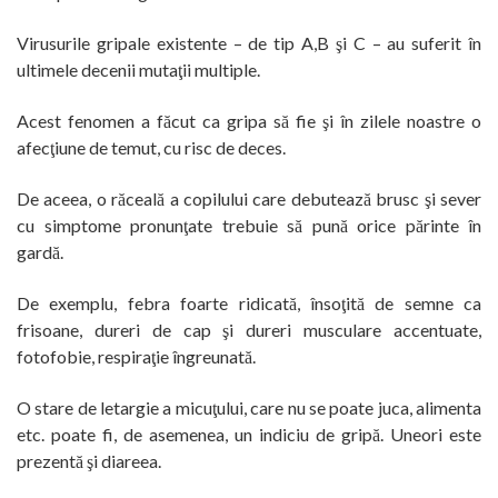
Virusurile gripale existente – de tip A,B şi C – au suferit în
ultimele decenii mutaţii multiple.
Acest fenomen a făcut ca gripa să fie şi în zilele noastre o
afecţiune de temut, cu risc de deces.
De aceea, o răceală a copilului care debutează brusc şi sever
cu simptome pronunţate trebuie să pună orice părinte în
gardă.
De exemplu, febra foarte ridicată, însoţită de semne ca
frisoane, dureri de cap şi dureri musculare accentuate,
fotofobie, respiraţie îngreunată.
O stare de letargie a micuţului, care nu se poate juca, alimenta
etc. poate fi, de asemenea, un indiciu de gripă. Uneori este
prezentă şi diareea.