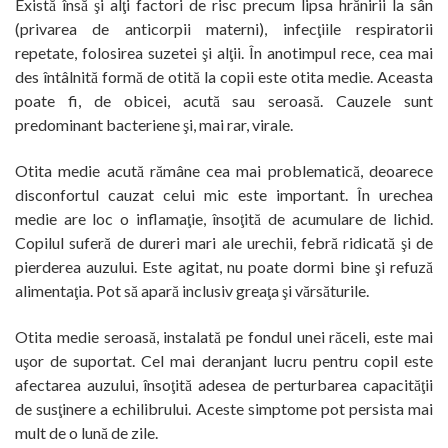
Există însă şi alţi factori de risc precum lipsa hrănirii la sân
(privarea de anticorpii materni), infecţiile respiratorii
repetate, folosirea suzetei şi alţii. În anotimpul rece, cea mai
des întâlnită formă de otită la copii este otita medie. Aceasta
poate fi, de obicei, acută sau seroasă. Cauzele sunt
predominant bacteriene şi, mai rar, virale.
Otita medie acută rămâne cea mai problematică, deoarece
disconfortul cauzat celui mic este important. În urechea
medie are loc o inflamaţie, însoţită de acumulare de lichid.
Copilul suferă de dureri mari ale urechii, febră ridicată şi de
pierderea auzului. Este agitat, nu poate dormi bine şi refuză
alimentaţia. Pot să apară inclusiv greaţa şi vărsăturile.
Otita medie seroasă, instalată pe fondul unei răceli, este mai
uşor de suportat. Cel mai deranjant lucru pentru copil este
afectarea auzului, însoţită adesea de perturbarea capacităţii
de susţinere a echilibrului. Aceste simptome pot persista mai
mult de o lună de zile.