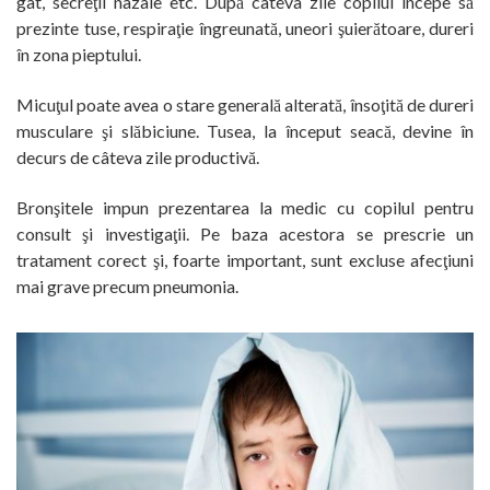
gât, secreţii nazale etc. După câteva zile copilul începe să
prezinte tuse, respiraţie îngreunată, uneori şuierătoare, dureri
în zona pieptului.
Micuţul poate avea o stare generală alterată, însoţită de dureri
musculare şi slăbiciune. Tusea, la început seacă, devine în
decurs de câteva zile productivă.
Bronşitele impun prezentarea la medic cu copilul pentru
consult şi investigaţii. Pe baza acestora se prescrie un
tratament corect şi, foarte important, sunt excluse afecţiuni
mai grave precum pneumonia.