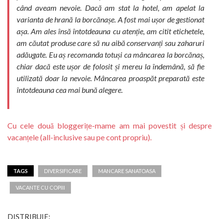
când aveam nevoie. Dacă am stat la hotel, am apelat la
varianta de hrană la borcănașe. A fost mai ușor de gestionat
așa. Am ales însă întotdeauna cu atenție, am citit etichetele,
am căutat produse care să nu aibă conservanți sau zaharuri
adăugate. Eu aș recomanda totuși ca mâncarea la borcănaș,
chiar dacă este ușor de folosit și mereu la îndemână, să fie
utilizată doar la nevoie. Mâncarea proaspăt preparată este
întotdeauna cea mai bună alegere.
Cu cele două bloggerițe-mame am mai povestit și despre
vacanțele (all-inclusive sau pe cont propriu).
TAGS
DIVERSIFICARE
MANCARE SANATOASA
VACANTE CU COPIII
DISTRIBUIE: