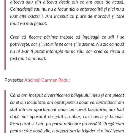
altceva sau din altceva decât din ce am adus de acasă.
Coincidență sau nu, nu a facut nici o enterocolită și nici nu a
luat alte bacterii. Am început cu piure de morcovi și tare
mult i-a mai plăcut.
Cred că fiecare părinte trebuie să înțeleagă ce stil i se
potrivește, dar și riscurile pe care și le asumă. Nu zic ca nouă
nu ni s-ar fi putut întâmpla nimic rău, dar cred că riscul a
fost mult diminuat.
Povestea
Andreei Carmen Radu
:
Când am început diversificarea băiețelului meu și am plecat
cu el din localitate, am optat pentru două variante: dacă am
stat într-un apartament unde am avut bucătărie, am luat
după noi aparatul de gătit cu abur, care avea și blender
încorporat și i-am preparat mâncare proaspătă. Pregăteam
pentru câte două zile, o depozitam la frigider și o încălzeam