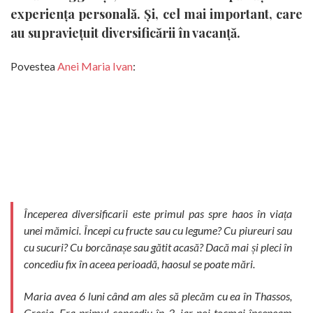
experiența personală. Și, cel mai important, care
au supraviețuit diversificării în vacanță.
Povestea
Anei Maria Ivan
:
Începerea diversificarii este primul pas spre haos în viața
unei mămici. Începi cu fructe sau cu legume? Cu piureuri sau
cu sucuri? Cu borcănașe sau gătit acasă? Dacă mai și pleci în
concediu fix în aceea perioadă, haosul se poate mări.
Maria avea 6 luni când am ales să plecăm cu ea în Thassos,
Grecia. Era primul concediu în 3, iar noi tocmai începeam