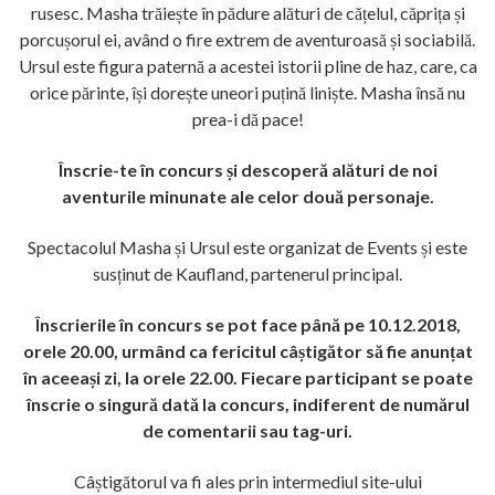
rusesc. Masha trăiește în pădure alături de cățelul, căprița și
porcușorul ei, având o fire extrem de aventuroasă și sociabilă.
Ursul este figura paternă a acestei istorii pline de haz, care, ca
orice părinte, își dorește uneori puțină liniște. Masha însă nu
prea-i dă pace!
Înscrie-te în concurs și descoperă alături de noi
aventurile minunate ale celor două personaje.
Spectacolul Masha și Ursul este organizat de Events și este
susținut de Kaufland, partenerul principal.
Înscrierile în concurs se pot face până pe 10.12.2018,
orele 20.00, urmând ca fericitul câștigător să fie anunțat
în aceeași zi, la orele 22.00. Fiecare participant se poate
înscrie o singură dată la concurs, indiferent de numărul
de comentarii sau tag-uri.
Câștigătorul va fi ales prin intermediul site-ului