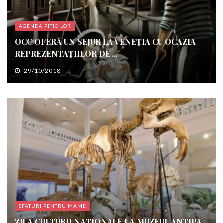
AGENDA PITICILOR
OCC OFERĂ UN SEJUR LA VENEȚIA CU OCAZIA
REPREZENTAȚIILOR DE ...
29/10/2018
SFATURI PENTRU MAME
ZIUA CULTURII NAȚIONALE LA MUZEUL ANTIPA