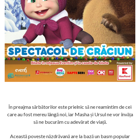
În preajma sărbătorilor este prielnic să ne reamintim de cei
care au fost mereu lângă noi, iar Masha și Ursul ne vor învăța
să ne bucurăm cu adevărat de viață.
Această poveste năzdrăvană are la bază un basm popular