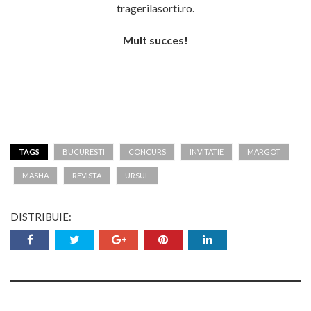
tragerilasorti.ro.
Mult succes!
TAGS
BUCURESTI
CONCURS
INVITATIE
MARGOT
MASHA
REVISTA
URSUL
DISTRIBUIE: