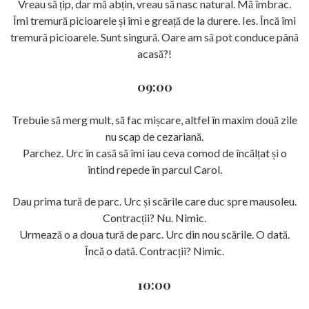
Vreau să țip, dar mă abțin, vreau să nasc natural. Mă îmbrac.
Îmi tremură picioarele și îmi e greață de la durere. Ies. Încă îmi
tremură picioarele. Sunt singură. Oare am să pot conduce până
acasă?!
09:00
Trebuie să merg mult, să fac mișcare, altfel în maxim două zile
nu scap de cezariană.
Parchez. Urc în casă să îmi iau ceva comod de încălțat și o
întind repede în parcul Carol.
Dau prima tură de parc. Urc și scările care duc spre mausoleu.
Contracții? Nu. Nimic.
Urmează o a doua tură de parc. Urc din nou scările. O dată.
Încă o dată. Contracții? Nimic.
10:00