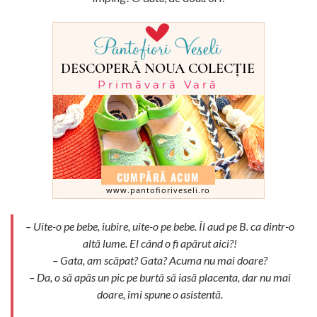
– Uite-o pe bebe, iubire, uite-o pe bebe. Îl aud pe B. ca dintr-o
altă lume. El când o fi apărut aici?!
– Gata, am scăpat? Gata? Acuma nu mai doare?
– Da, o să apăs un pic pe burtă să iasă placenta, dar nu mai
doare, îmi spune o asistentă.