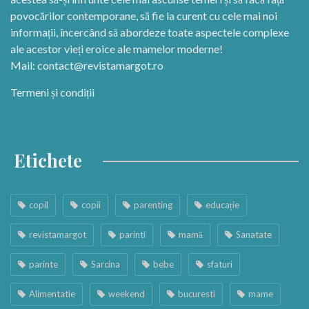
povocărilor contemporane, să fie la curent cu cele mai noi
informații, încercând să abordeze toate aspectele complexe
ale acestor vieți eroice ale mamelor moderne!
Mail:
contact@revistamargot.ro
Termeni și condiții
Etichete
copil
copii
parenting
educație
revistamargot
parinti
mamă
Sanatate
parinte
Sarcina
bebe
sfaturi
Alimentatie
weekend
bucuresti
mame