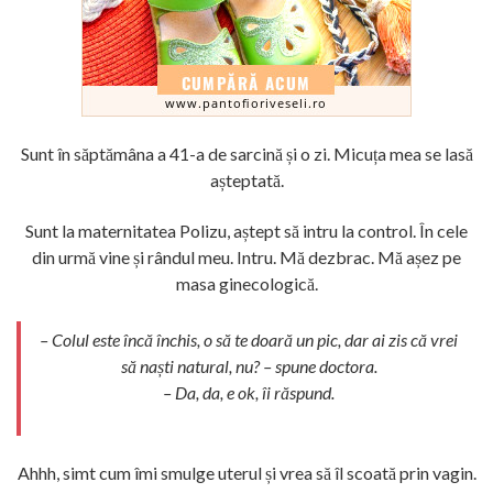
Sunt în săptămâna a 41-a de sarcină și o zi. Micuța mea se lasă
așteptată.
Sunt la maternitatea Polizu, aștept să intru la control. În cele
din urmă vine și rândul meu. Intru. Mă dezbrac. Mă așez pe
masa ginecologică.
– Colul este încă închis, o să te doară un pic, dar ai zis că vrei
să naști natural, nu? – spune doctora.
– Da, da, e ok, îi răspund.
Ahhh, simt cum îmi smulge uterul și vrea să îl scoată prin vagin.