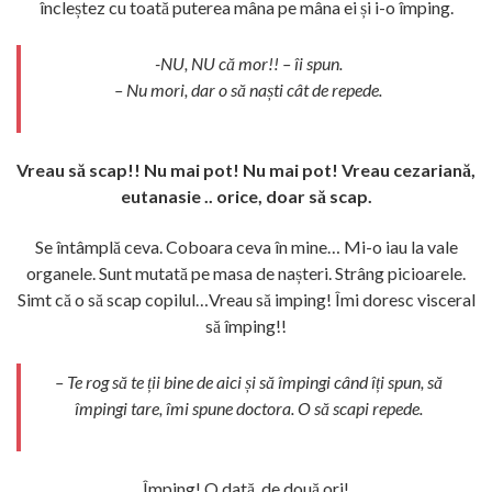
încleștez cu toată puterea mâna pe mâna ei și i-o împing.
-NU, NU că mor!! – îi spun.
– Nu mori, dar o să naști cât de repede.
Vreau să scap!! Nu mai pot! Nu mai pot! Vreau cezariană,
eutanasie .. orice, doar să scap.
Se întâmplă ceva. Coboara ceva în mine… Mi-o iau la vale
organele. Sunt mutată pe masa de nașteri. Strâng picioarele.
Simt că o să scap copilul…Vreau să imping! Îmi doresc visceral
să împing!!
– Te rog să te ții bine de aici și să împingi când îți spun, să
împingi tare, îmi spune doctora. O să scapi repede.
Împing! O dată, de două ori!