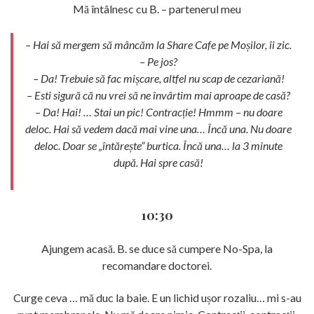
Mă întâlnesc cu B. – partenerul meu
– Hai să mergem să mâncăm la Share Cafe pe Moșilor, îi zic.
– Pe jos?
– Da! Trebuie să fac mișcare, altfel nu scap de cezariană!
– Esti sigură că nu vrei să ne învârtim mai aproape de casă?
– Da! Hai! … Stai un pic! Contracție! Hmmm – nu doare
deloc. Hai să vedem dacă mai vine una… Încă una. Nu doare
deloc. Doar se „întărește” burtica. Încă una… la 3 minute
după. Hai spre casă!
10:30
Ajungem acasă. B. se duce să cumpere No-Spa, la
recomandare doctorei.
Curge ceva … mă duc la baie. E un lichid ușor rozaliu… mi s-au