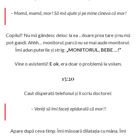
– Mamă, mamă, mor! Să mă ajute și pe mine cineva că mor!
Copilul? Nu mă gândesc deloc la ea .. doare prea tare și nu mă
pot gandi. Ahhh… monitorul, parcă nu se mai aude monitorul.
Îmi adun puterile și strig:
„MONITORUL, BEBE …!”
Vine o asistentă!
E ok
, era doar o problemă la volum.
15:20
Caut disperată telefonul și îi scriu doctorei:
– Veniți să îmi faceți epidurală că mor!!
Apare după ceva timp. Îmi măsoară dilatația cu mâna. Îmi