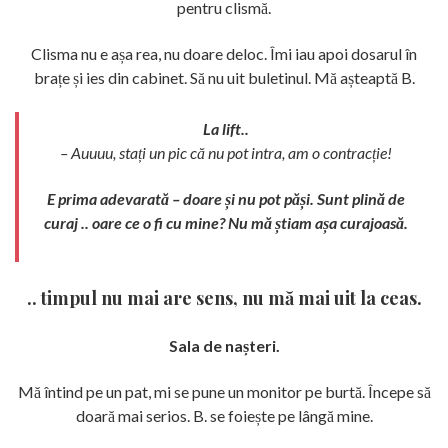
pentru clismă.
Clisma nu e așa rea, nu doare deloc. Îmi iau apoi dosarul în
brațe și ies din cabinet. Să nu uit buletinul. Mă așteaptă B.
La lift..
– Auuuu, stați un pic că nu pot intra, am o contracție!
E prima adevarată – doare și nu pot păși. Sunt plină de
curaj .. oare ce o fi cu mine? Nu mă știam așa curajoasă.
.. timpul nu mai are sens, nu mă mai uit la ceas.
Sala de nașteri.
Mă întind pe un pat, mi se pune un monitor pe burtă. Începe să
doară mai serios. B. se foiește pe lângă mine.