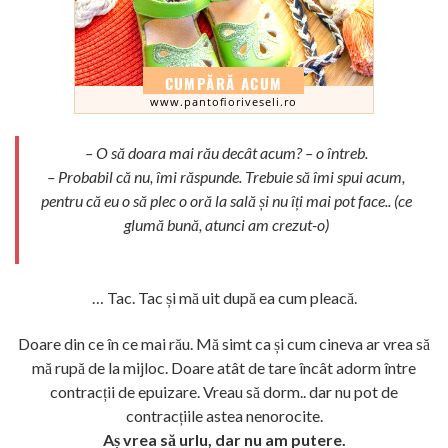
– O să doara mai rău decât acum? – o întreb.
– Probabil că nu, îmi răspunde. Trebuie să îmi spui acum,
pentru că eu o să plec o oră la sală și nu îți mai pot face.. (ce
glumă bună, atunci am crezut-o)
… Tac. Tac și mă uit după ea cum pleacă.
Doare din ce în ce mai rău. Mă simt ca și cum cineva ar vrea să
mă rupă de la mijloc. Doare atât de tare încât adorm între
contracții de epuizare. Vreau să dorm.. dar nu pot de
contracțiile astea nenorocite.
Aș vrea să urlu, dar nu am putere.