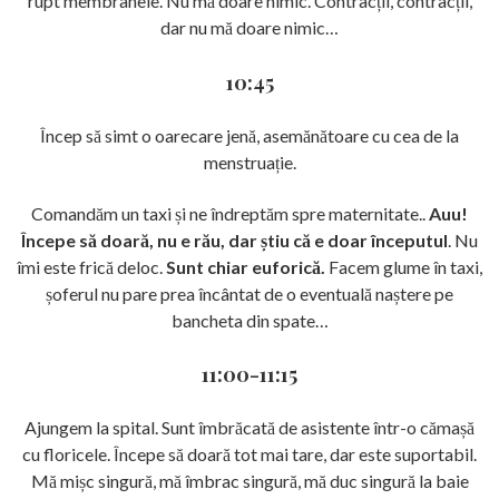
rupt membranele. Nu mă doare nimic. Contracții, contracții,
dar nu mă doare nimic…
10:45
Încep să simt o oarecare jenă, asemănătoare cu cea de la
menstruație.
Comandăm un taxi și ne îndreptăm spre maternitate..
Auu!
Începe să doară, nu e rău, dar știu că e doar începutul
. Nu
îmi este frică deloc.
Sunt chiar euforică.
Facem glume în taxi,
șoferul nu pare prea încântat de o eventuală naștere pe
bancheta din spate…
11:00-11:15
Ajungem la spital. Sunt îmbrăcată de asistente într-o cămașă
cu floricele. Începe să doară tot mai tare, dar este suportabil.
Mă mișc singură, mă îmbrac singură, mă duc singură la baie