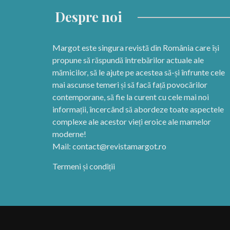
Despre noi
Margot este singura revistă din România care își
propune să răspundă întrebărilor actuale ale
mămicilor, să le ajute pe acestea să-și înfrunte cele
mai ascunse temeri și să facă față povocărilor
contemporane, să fie la curent cu cele mai noi
informații, încercând să abordeze toate aspectele
complexe ale acestor vieți eroice ale mamelor
moderne!
Mail:
contact@revistamargot.ro
Termeni și condiții