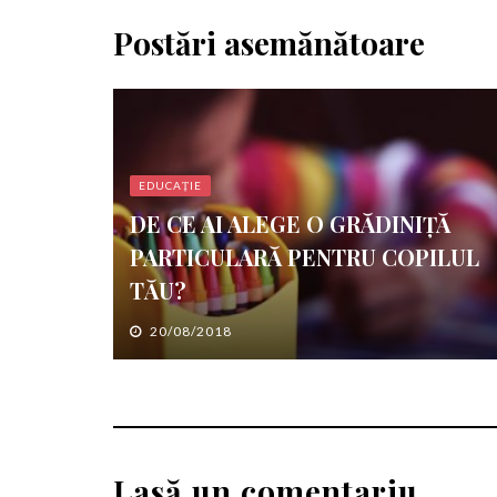
Postări asemănătoare
EDUCAȚIE
DE CE AI ALEGE O GRĂDINIȚĂ
PARTICULARĂ PENTRU COPILUL
TĂU?
20/08/2018
Lasă un comentariu