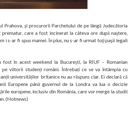
l Prahova, şi procurorii Parchetului de pe lângă Judecătoria
prematur, care a fost incinerat la câteva ore după naştere,
i s-ar fi spus mamei. În plus, nu s-ar fi urmat toţi paşii legali
au fost în acest weekend la București, la RIUF – Romanian
 pe viitorii studenți români. Întrebați ce se va întâmpla cu
nții universităților britanice nu au răspuns clar. Ei declară că
iunii Europene până guvernul de la Londra va lua o decizie
țările europene, inclusiv din România, care vor merge la studii
 an. (Hotnews)