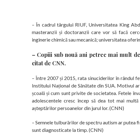
– În cadrul târgului RIUF, Universitatea King Abd
masteranzii și doctoranzii care vor să facă cercet
inginerie chimică sau mecanică; universitatea oferi
– Copiii sub nouă ani petrec mai mult de
citat de CNN.
– Între 2007 și 2015, rata sinuciderilor în rândul fe
Institului Național de Sănătate din SUA. Motivul ar 
școală și cum sunt privite de societatea. Fetele înv
adolescentele cresc încep să dea tot mai multă at
așteptărilor persoanelor din jurul lor. (CNN)
– Semnele tulburărilor de spectru autism ar putea fi d
sunt diagnosticate la timp. (CNN)