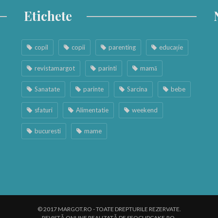
Etichete
copil
copii
parenting
educație
revistamargot
parinti
mamă
Sanatate
parinte
Sarcina
bebe
sfaturi
Alimentatie
weekend
bucuresti
mame
© 2017 MARGOT.RO - TOATE DREPTURILE REZERVATE.
REVISTĂ ONLINE REALIZATĂ DE SEOCUPCAKE.RO.