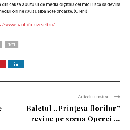
din cauza abuzului de media digitală cei mici riscă să devină
n mediul online sau să aibă note proaste. (CNN)
s://www.pantofioriveseli.ro/
TATI
Articolul următor
e
Baletul ,,Prințesa florilor”
revine pe scena Operei ...