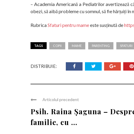
– Academia Americană a Pediatrilor avertizează că 
obezi, să aibă probleme cu somnul, să fie hărțuiți î
Rubrica
Sfaturi pentru mame
este susținută de
http
TAGS
COPII
MAME
PARENTING
SFATURI
DISTRIBUIE:
Articolul precedent
Psih. Raina Șaguna – Despr
familie, cu ...