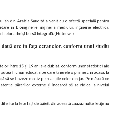
ullah din Arabia Sauditã a venit cu o ofertă specială pentru
are în bioinginerie, ingineria mediului, inginerie electrică,
nd celor admiși bursã integralã. (Hotnews)
 două ore în fața ecranelor, conform unui studiu
telor între 15 și 19 ani s-a dublat, conform unor statistici ale
putea fi chiar educația pe care tinerele o primesc în acasă, la
ață să se bazeze masiv pe reacțiile celor din jur. Pe măsură ce
enție părerilor externe și încearcă să se ridice la nivelul
iferite la fete față de băieți, din această cauză, multe fetițe nu