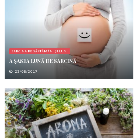
SARCINA PE SĂPTĂMÂNI ȘI LUNI
A ȘASEA LUNĂ DE SARCINĂ
23/08/2017