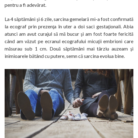
pentru a fi adevărat.
La 4 săptămâni şi 6 zile, sarcina gemelară mi-a fost confirmată
la ecograf prin prezenţa în uter a doi saci gestaţionali. Abia
atunci am avut curajul să mă bucur şi am fost foarte fericită
când am văzut pe ecranul ecografului micuţii embrioni care
măsurau sub 1 cm. Două săptămâni mai târziu auzeam şi
inimioarele bătând cu putere, semn că sarcina evolua bine.