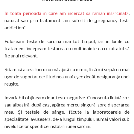
În toată perioada în care am încercat să rămân însărcinată
,
natural sau prin tratament, am suferit de „pregnancy test-
addiction”.
Foloseam teste de sarcină mai tot timpul, iar în lunile cu
tratament începeam testarea cu mult înainte ca rezultatul să
fie unul relevant.
Ştiam că acest lucru nu mă ajută cu nimic, însă mi se părea mai
uşor de suportat certitudinea unui eşec decât nesiguranţa unei
reuşite.
Invariabil obţineam doar teste negative. Cunoscuta liniuţă roz
sau albastră, după caz, apărea mereu singură, spre disperarea
mea. Şi testele de sânge, făcute la laboratoarele de
specialitate, avuseseră, de-a lungul timpului, numai valori sub
nivelul celor specifice instalării unei sarcini.