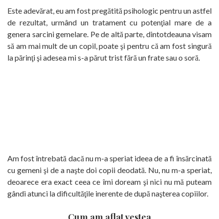
Este adevărat, eu am fost pregătită psihologic pentru un astfel
de rezultat, urmând un tratament cu potenţial mare de a
genera sarcini gemelare. Pe de altă parte, dintotdeauna visam
să am mai mult de un copil, poate şi pentru că am fost singură
la părinţi şi adesea mi s-a părut trist fără un frate sau o soră.
Am fost întrebată dacă nu m-a speriat ideea de a fi însărcinată
cu gemeni şi de a naşte doi copii deodată. Nu, nu m-a speriat,
deoarece era exact ceea ce îmi doream şi nici nu mă puteam
gândi atunci la dificultăţile inerente de după naşterea copiilor.
Cum am aflat vestea