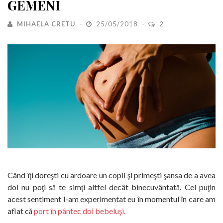
GEMENI
MIHAELA CRETU
25/05/2018
2
Când îţi doreşti cu ardoare un copil şi primeşti şansa de a avea
doi nu poţi să te simţi altfel decât binecuvântată. Cel puţin
acest sentiment l-am experimentat eu în momentul în care am
aflat că
port în pântec doi bebeluşi.