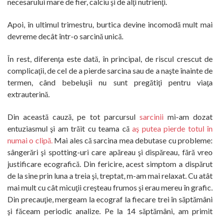
necesarului mare de fier, calciu şi de alţi nutrienţi.
Apoi, în ultimul trimestru, burtica devine incomodă mult mai
devreme decât într-o sarcină unică.
În rest, diferenţa este dată, în principal, de riscul crescut de
complicaţii, de cel de a pierde sarcina sau de a naşte înainte de
termen, când bebeluşii nu sunt pregătiţi pentru viaţa
extrauterină.
Din această cauză, pe tot parcursul
sarcinii
mi-am dozat
entuziasmul şi am trăit cu teama că
aş putea pierde totul în
numai o clipă.
Mai ales că sarcina mea debutase cu probleme:
sângerări şi spotting-uri care apăreau şi dispăreau, fără vreo
justificare ecografică. Din fericire, acest simptom a dispărut
de la sine prin luna a treia şi, treptat, m-am mai relaxat. Cu atât
mai mult cu cât micuţii creşteau frumos şi erau mereu în grafic.
Din precauţie, mergeam la ecograf la fiecare trei în săptămâni
şi făceam periodic analize. Pe la 14 săptămâni, am primit