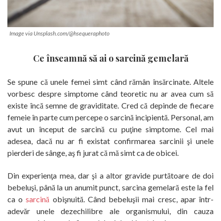
Image via Unsplash.com/@hsequeraphoto
Ce înseamnă să ai o sarcină gemelară
Se spune că unele femei simt când rămân însărcinate. Altele
vorbesc despre simptome când teoretic nu ar avea cum să
existe încă semne de graviditate. Cred că depinde de fiecare
femeie în parte cum percepe o sarcină incipientă. Personal, am
avut un început de sarcină cu puţine simptome. Cel mai
adesea, dacă nu ar fi existat confirmarea sarcinii şi unele
pierderi de sânge, aş fi jurat că mă simt ca de obicei.
Din experienţa mea, dar şi a altor gravide purtătoare de doi
bebeluşi, până la un anumit punct, sarcina gemelară este la fel
ca o
sarcină
obişnuită. Când bebeluşii mai cresc, apar într-
adevăr unele dezechilibre ale organismului, din cauza