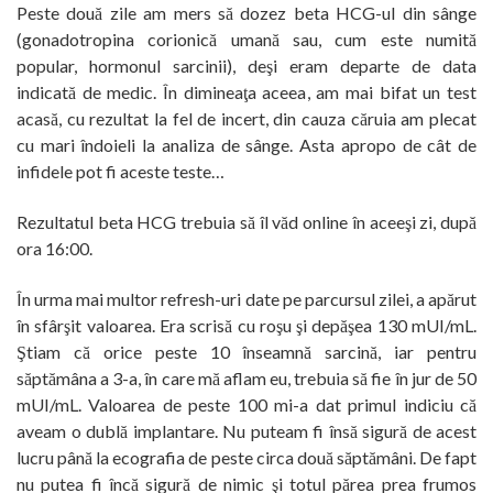
Peste două zile am mers să dozez beta HCG-ul din sânge
(gonadotropina corionică umană sau, cum este numită
popular, hormonul sarcinii), deşi eram departe de data
indicată de medic. În dimineaţa aceea, am mai bifat un test
acasă, cu rezultat la fel de incert, din cauza căruia am plecat
cu mari îndoieli la analiza de sânge. Asta apropo de cât de
infidele pot fi aceste teste…
Rezultatul beta HCG trebuia să îl văd online în aceeşi zi, după
ora 16:00.
În urma mai multor refresh-uri date pe parcursul zilei, a apărut
în sfârşit valoarea. Era scrisă cu roşu şi depăşea 130 mUI/mL.
Ştiam că orice peste 10 înseamnă sarcină, iar pentru
săptămâna a 3-a, în care mă aflam eu, trebuia să fie în jur de 50
mUI/mL. Valoarea de peste 100 mi-a dat primul indiciu că
aveam o dublă implantare. Nu puteam fi însă sigură de acest
lucru până la ecografia de peste circa două săptămâni. De fapt
nu putea fi încă sigură de nimic şi totul părea prea frumos