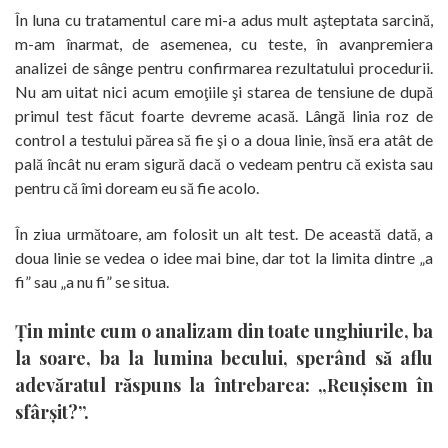
În luna cu tratamentul care mi-a adus mult aşteptata sarcină,
m-am înarmat, de asemenea, cu teste, în avanpremiera
analizei de sânge pentru confirmarea rezultatului procedurii.
Nu am uitat nici acum emoţiile şi starea de tensiune de după
primul test făcut foarte devreme acasă. Lângă linia roz de
control a testului părea să fie şi o a doua linie, însă era atât de
pală încât nu eram sigură dacă o vedeam pentru că exista sau
pentru că îmi doream eu să fie acolo.
În ziua următoare, am folosit un alt test. De această dată, a
doua linie se vedea o idee mai bine, dar tot la limita dintre „a
fi” sau „a nu fi” se situa.
Ţin minte cum o analizam din toate unghiurile, ba
la soare, ba la lumina becului, sperând să aflu
adevăratul răspuns la întrebarea: „Reuşisem în
sfârşit?”.