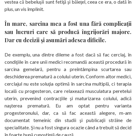
vestea că bebeluşii sunt fetiţă şi băieţel, ceea ce era, o dată în
plus, un vis împlinit.
În mare, sarcina mea a fost una fără complicaţii
sau lucruri care să producă îngrijorări majore.
Dar cu decizii şi asumări adesea dificile.
De exemplu, una dintre dileme a fost dacă să fac cerclaj, în
condiţiile în care unii medici recomandă această procedură în
sarcina gemelară, pentru a preîntâmpina scurtarea sau
deschiderea prematură a colului uterin. Conform altor medici,
cerclajul nu este soluţia optimă în sarcina multiplă, ci terapia
locală cu progesteron, care relaxează musculatura peretelui
uterin, prevenind contracţiile şi maturizarea colului, adică
naşterea prematură. Eu am optat pentru varianta
progesteronului, dar, ca să fac această alegere, m-am
documentat temeinic din studii şi publicaţii străine de
specialitate. Şi nu a fost singura ocazie când a trebuit să decid
în foarte bună cunoştinţă de cauză.