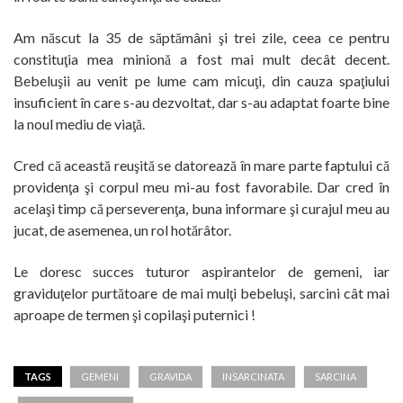
Am născut la 35 de săptămâni şi trei zile, ceea ce pentru
constituţia mea minionă a fost mai mult decât decent.
Bebeluşii au venit pe lume cam micuţi, din cauza spaţiului
insuficient în care s-au dezvoltat, dar s-au adaptat foarte bine
la noul mediu de viaţă.
Cred că această reuşită se datorează în mare parte faptului că
providenţa şi corpul meu mi-au fost favorabile. Dar cred în
acelaşi timp că perseverenţa, buna informare şi curajul meu au
jucat, de asemenea, un rol hotărâtor.
Le doresc succes tuturor aspirantelor de gemeni, iar
graviduţelor purtătoare de mai mulţi bebeluşi, sarcini cât mai
aproape de termen şi copilaşi puternici !
TAGS
GEMENI
GRAVIDA
INSARCINATA
SARCINA