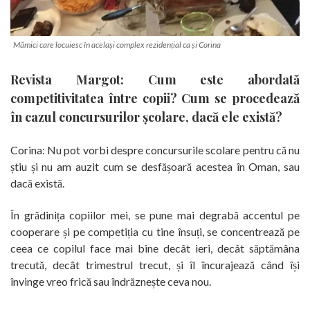
Mămici care locuiesc în același complex rezidențial ca și Corina
Revista Margot: Cum este abordată
competitivitatea între copii? Cum se procedează
în cazul concursurilor școlare, dacă ele există?
Corina: Nu pot vorbi despre concursurile scolare pentru că nu
știu și nu am auzit cum se desfășoară acestea în Oman, sau
dacă există.
În grădinița copiilor mei, se pune mai degrabă accentul pe
cooperare și pe competiția cu tine însuți, se concentrează pe
ceea ce copilul face mai bine decât ieri, decât săptămâna
trecută, decât trimestrul trecut, și îl încurajează când își
învinge vreo frică sau îndrăznește ceva nou.