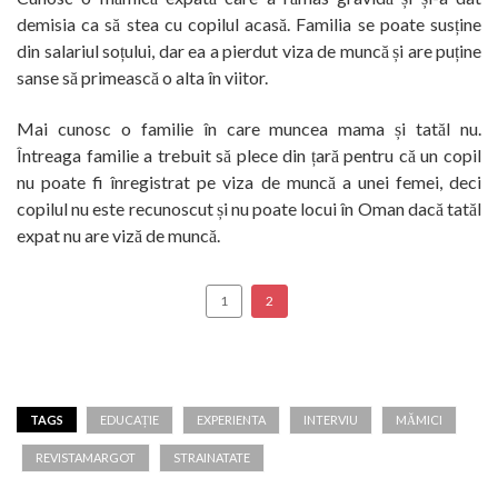
demisia ca să stea cu copilul acasă. Familia se poate susține
din salariul soțului, dar ea a pierdut viza de muncă și are puține
sanse să primească o alta în viitor.
Mai cunosc o familie în care muncea mama și tatăl nu.
Întreaga familie a trebuit să plece din țară pentru că un copil
nu poate fi înregistrat pe viza de muncă a unei femei, deci
copilul nu este recunoscut și nu poate locui în Oman dacă tatăl
expat nu are viză de muncă.
1
2
TAGS
EDUCAȚIE
EXPERIENTA
INTERVIU
MĂMICI
REVISTAMARGOT
STRAINATATE