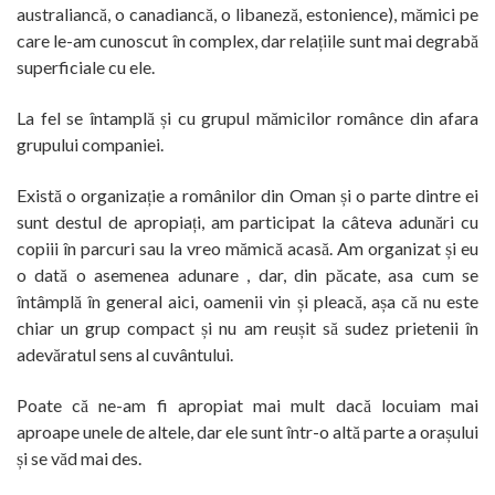
australiancă, o canadiancă, o libaneză, estonience), mămici pe
care le-am cunoscut în complex, dar relațiile sunt mai degrabă
superficiale cu ele.
La fel se întamplă și cu grupul mămicilor românce din afara
grupului companiei.
Există o organizație a românilor din Oman și o parte dintre ei
sunt destul de apropiați, am participat la câteva adunări cu
copiii în parcuri sau la vreo mămică acasă. Am organizat și eu
o dată o asemenea adunare , dar, din păcate, asa cum se
întâmplă în general aici, oamenii vin și pleacă, așa că nu este
chiar un grup compact și nu am reușit să sudez prietenii în
adevăratul sens al cuvântului.
Poate că ne-am fi apropiat mai mult dacă locuiam mai
aproape unele de altele, dar ele sunt într-o altă parte a orașului
și se văd mai des.