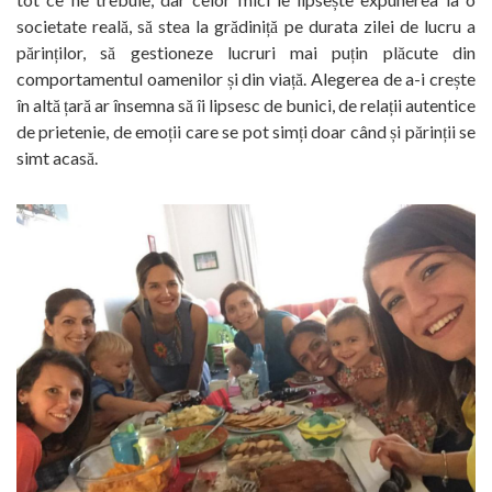
societate reală, să stea la grădiniță pe durata zilei de lucru a
părinților, să gestioneze lucruri mai puțin plăcute din
comportamentul oamenilor și din viață. Alegerea de a-i crește
în altă țară ar însemna să îi lipsesc de bunici, de relații autentice
de prietenie, de emoții care se pot simți doar când și părinții se
simt acasă.