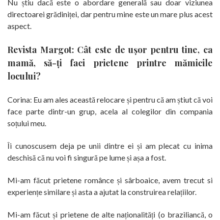
Nu știu dacă este o abordare generală sau doar viziunea
directoarei grădiniței, dar pentru mine este un mare plus acest
aspect.
Revista Margot: Cât este de ușor pentru tine, ca
mamă, să-ți faci prietene printre mămicile
locului?
Corina: Eu am ales această relocare și pentru că am știut că voi
face parte dintr-un grup, acela al colegilor din compania
soțului meu.
Îi cunoscusem deja pe unii dintre ei și am plecat cu inima
deschisă că nu voi fi singură pe lume și așa a fost.
Mi-am făcut prietene românce și sârboaice, avem trecut si
experiențe similare și asta a ajutat la construirea relațiilor.
Mi-am făcut și prietene de alte naționalități (o braziliancă, o