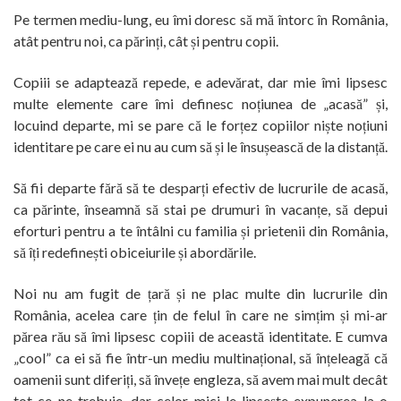
Pe termen mediu-lung, eu îmi doresc să mă întorc în România,
atât pentru noi, ca părinți, cât și pentru copii.
Copiii se adaptează repede, e adevărat, dar mie îmi lipsesc
multe elemente care îmi definesc noțiunea de „acasă” și,
locuind departe, mi se pare că le forțez copiilor niște noțiuni
identitare pe care ei nu au cum să și le însușească de la distanță.
Să fii departe fără să te desparți efectiv de lucrurile de acasă,
ca părinte, înseamnă să stai pe drumuri în vacanțe, să depui
eforturi pentru a te întâlni cu familia și prietenii din România,
să îți redefinești obiceiurile și abordările.
Noi nu am fugit de țară și ne plac multe din lucrurile din
România, acelea care țin de felul în care ne simțim și mi-ar
părea rău să îmi lipsesc copiii de această identitate. E cumva
„cool” ca ei să fie într-un mediu multinațional, să înțeleagă că
oamenii sunt diferiți, să învețe engleza, să avem mai mult decât
tot ce ne trebuie, dar celor mici le lipsește expunerea la o