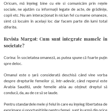
Oricum, mă înțeleg bine cu ele si comunicăm prin rețele
sociale, ne ajutăm cu informații legate de acte, de grădinițe,
copii etc. Nu am interacționat în niciun fel cu mame omaneze,
simt că locuim în același loc dar facem parte din lumi total
diferite.
Revista Margot: Cum sunt integrate mamele în
societate?
Corina: În societatea omaneză, as putea spune că foarte puțin
spre deloc.
Omanul este o țară considerată deschisă când vine vorba
despre drepturile femeilor și, într-adevăr, când reperul este
Arabia Saudită, unde femeile abia au obținut dreptul să
conducă, da, au de ce să se laude.
Pentru standardele mele și felul în care eu înțeleg libertatea de
exprimare și oportunitățile pentru femei, sunt în urmă din orice