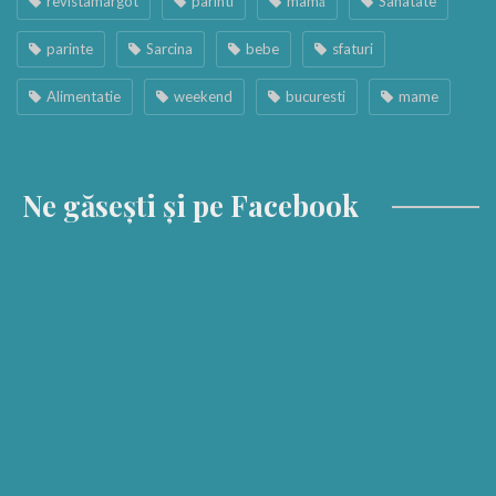
revistamargot
parinti
mamă
Sanatate
parinte
Sarcina
bebe
sfaturi
Alimentatie
weekend
bucuresti
mame
Ne găsești și pe Facebook