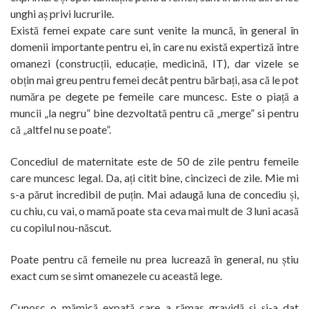
unghi aș privi lucrurile.
Există femei expate care sunt venite la muncă, în general în
domenii importante pentru ei, în care nu există expertiză între
omanezi (construcții, educație, medicină, IT), dar vizele se
obțin mai greu pentru femei decât pentru bărbați, asa că le pot
număra pe degete pe femeile care muncesc. Este o piață a
muncii „la negru” bine dezvoltată pentru că „merge” si pentru
că „altfel nu se poate”.
Concediul de maternitate este de 50 de zile pentru femeile
care muncesc legal. Da, ați citit bine, cincizeci de zile. Mie mi
s-a părut incredibil de puțin. Mai adaugă luna de concediu și,
cu chiu, cu vai, o mamă poate sta ceva mai mult de 3 luni acasă
cu copilul nou-născut.
Poate pentru că femeile nu prea lucrează în general, nu știu
exact cum se simt omanezele cu această lege.
Cunosc o mămică expată care a rămas gravidă și și-a dat