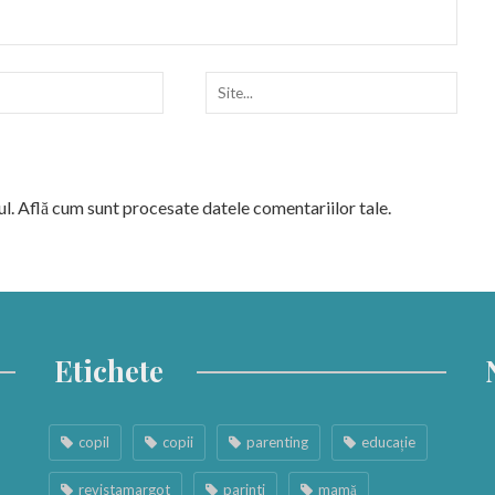
ul.
Află cum sunt procesate datele comentariilor tale
.
Etichete
copil
copii
parenting
educație
revistamargot
parinti
mamă