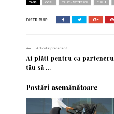
TAGS
COPIL
CRISTINAPETRESCU
CUPLU
DISTRIBUIE:
Articolul precedent
Ai plăti pentru ca parteneru
tău să ...
Postări asemănătoare