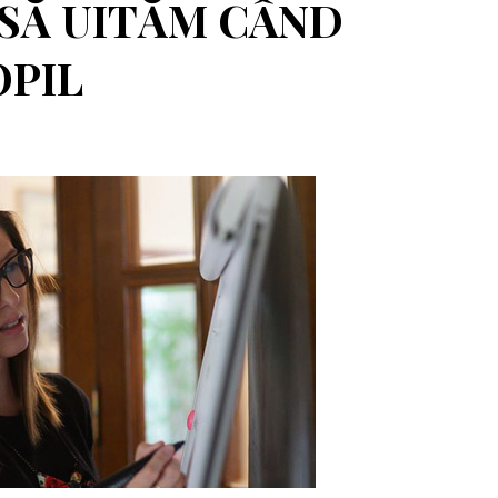
 SĂ UITĂM CÂND
OPIL