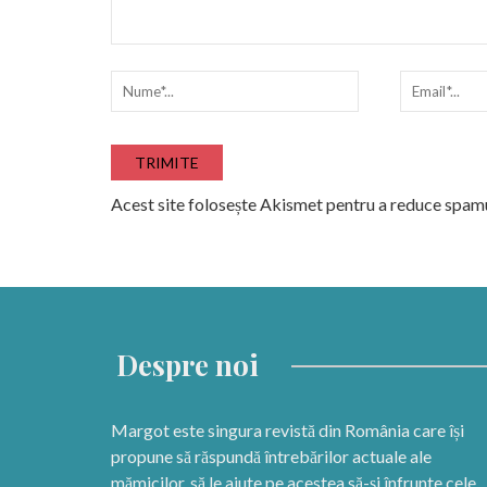
Acest site folosește Akismet pentru a reduce spam
Despre noi
Margot este singura revistă din România care își
propune să răspundă întrebărilor actuale ale
mămicilor, să le ajute pe acestea să-și înfrunte cele