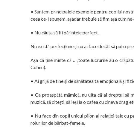
• Suntem principalele exemple pentru copilul nostr
ceea ce-i spunem, așadar trebuie să fim așa cum ne-
• Nu căuta să fii părintele perfect.
Nu există perfecțiune și nu ai face decât să pui o pre
Așa că ține minte că …„toate lucrurile au o crăpătu
Cohen).
• Ai grijă de tine și de sănătatea ta emoțională și fizi
• Ca proaspătă mămică, nu uita că ai dreptul să me
muzică, să citești, să ieși la o cafea cu cineva drag et
• Nu face din copil unicul pilon al relației tale cu 
rolurilor de bărbat-femeie.