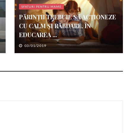
SFATURI PENTRU MAME
PĂRINȚII TREBUIE SĂ ACȚIONEZE
CU CALM ȘI RĂBDARE, ÎN
EDUCAREA ...
03/01/2019