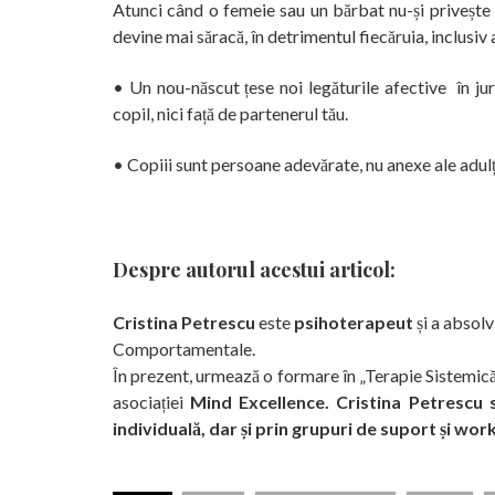
Atunci când o femeie sau un bărbat nu-și privește 
devine mai săracă, în detrimentul fiecăruia, inclusiv a
• Un nou-născut țese noi legăturile afective în juru
copil, nici față de partenerul tău.
• Copiii sunt persoane adevărate, nu anexe ale adulțilo
Despre autorul acestui articol:
Cristina Petrescu
este
psihoterapeut
și a absolv
Comportamentale.
În prezent, urmează o formare în „Terapie Sistemică:
asociației
Mind Excellence.
Cristina Petrescu s
individuală, dar și prin grupuri de suport și wo