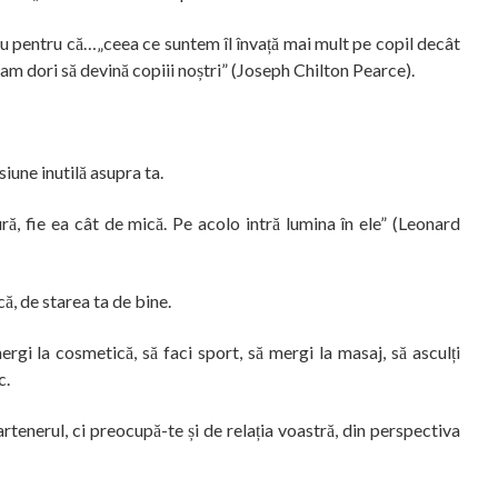
u pentru că…„ceea ce suntem îl învață mai mult pe copil decât
am dori să devină copiii noștri” (Joseph Chilton Pearce).
siune inutilă asupra ta.
ră, fie ea cât de mică. Pe acolo intră lumina în ele” (Leonard
că, de starea ta de bine.
rgi la cosmetică, să faci sport, să mergi la masaj, să asculți
c.
partenerul, ci preocupă-te și de relația voastră, din perspectiva