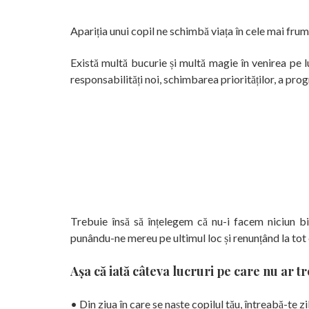
Apariția unui copil ne schimbă viața în cele mai fr
Există multă bucurie și multă magie în venirea pe 
responsabilități noi, schimbarea priorităților, a progra
Trebuie însă să înțelegem că nu-i facem niciun bin
punându-ne mereu pe ultimul loc și renunțând la tot 
Așa că iată câteva lucruri pe care nu ar t
• Din ziua în care se naște copilul tău, întreabă-te z