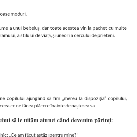
umoase moduri.
lume a unui bebeluș, dar toate acestea vin la pachet cu multe
mului, a stilului de viață, și uneori a cercului de prieteni.
e copilului ajungând să fim „mereu la dispoziția” copilului,
ceea ce ne făcea plăcere înainte de nașterea sa.
rebui să le uităm atunci când devenim părinți:
ilnic: „Ce am făcut astăzi pentru mine?”