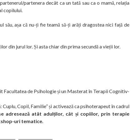
partenerul/partenera decât ca un tată sau ca o mamă, relația
l copilului.
l său, așa că nu-ți fie teamă să-ți arăți dragostea nici față de
r din jurul lor. Și asta chiar din prima secundă a vieții lor.
it Facultatea de Psihologie și un Masterat în Terapii Cognitiv-
 Cuplu, Copil, Familie” și activează ca psihoterapeut în cadrul
e adresează atât adulților, cât și copiilor, prin terapie
rkshop-uri tematice.