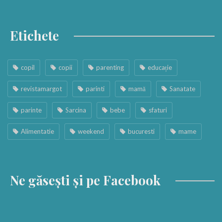
Etichete
copil
copii
parenting
educație
revistamargot
parinti
mamă
Sanatate
parinte
Sarcina
bebe
sfaturi
Alimentatie
weekend
bucuresti
mame
Ne găsești și pe Facebook