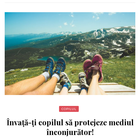
COPILUL
Învață-ți copilul să protejeze mediul
înconjurător!