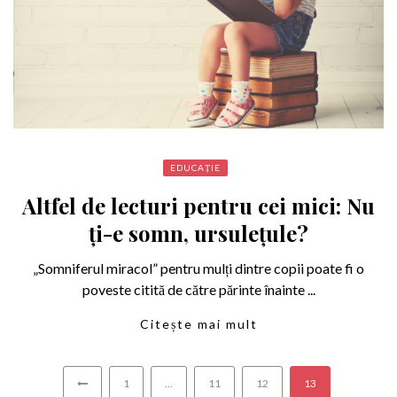
EDUCAȚIE
Altfel de lecturi pentru cei mici: Nu
ți-e somn, ursulețule?
„Somniferul miracol” pentru mulți dintre copii poate fi o
poveste citită de către părinte înainte ...
Citește mai mult
1
…
11
12
13