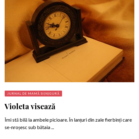
JURNAL DE MAMĂ SI(N)GURĂ
Violeta visează
Îmi stă bilă la ambele picioare. În lanțuri din zale fierbinți care
se-nroșesc sub bătaia ...