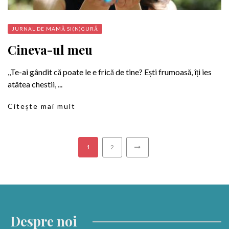
JURNAL DE MAMĂ SI(N)GURĂ
Cineva-ul meu
,,Te-ai gândit că poate le e frică de tine? Ești frumoasă, îți ies
atâtea chestii, ...
Citește mai mult
1
2
Despre noi