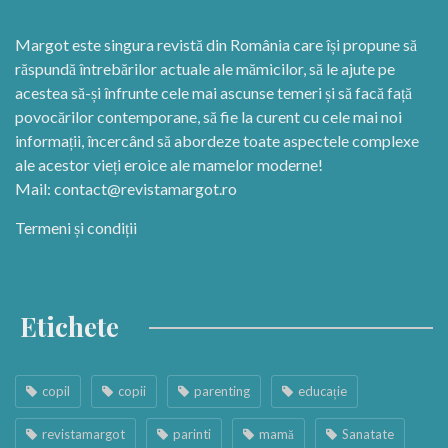
Margot este singura revistă din România care își propune să
răspundă întrebărilor actuale ale mămicilor, să le ajute pe
acestea să-și înfrunte cele mai ascunse temeri și să facă față
povocărilor contemporane, să fie la curent cu cele mai noi
informații, încercând să abordeze toate aspectele complexe
ale acestor vieți eroice ale mamelor moderne!
Mail:
contact@revistamargot.ro
Termeni și condiții
Etichete
copil
copii
parenting
educație
revistamargot
parinti
mamă
Sanatate