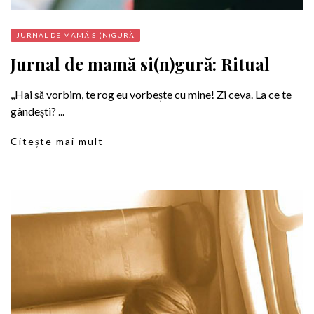
JURNAL DE MAMĂ SI(N)GURĂ
Jurnal de mamă si(n)gură: Ritual
,,Hai să vorbim, te rog eu vorbește cu mine! Zi ceva. La ce te
gândești? ...
Citește mai mult