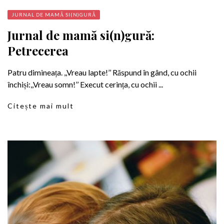
JURNAL DE MAMĂ SI(N)GURĂ
Jurnal de mamă si(n)gură:
Petrecerea
Patru dimineața. ,,Vreau lapte!’’ Răspund în gând, cu ochii
închiși:,,Vreau somn!’’ Execut cerința, cu ochii ...
Citește mai mult