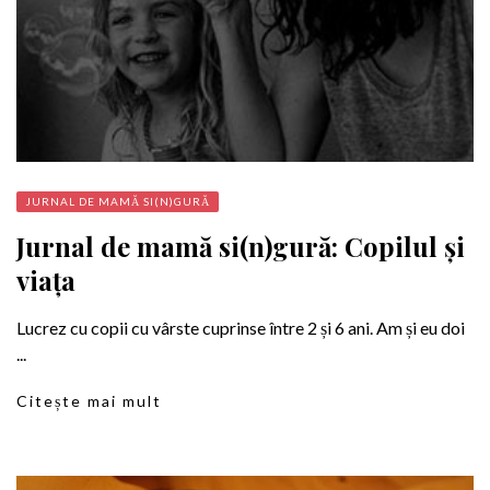
JURNAL DE MAMĂ SI(N)GURĂ
Jurnal de mamă si(n)gură: Copilul și
viața
Lucrez cu copii cu vârste cuprinse între 2 și 6 ani. Am și eu doi
...
Citește mai mult