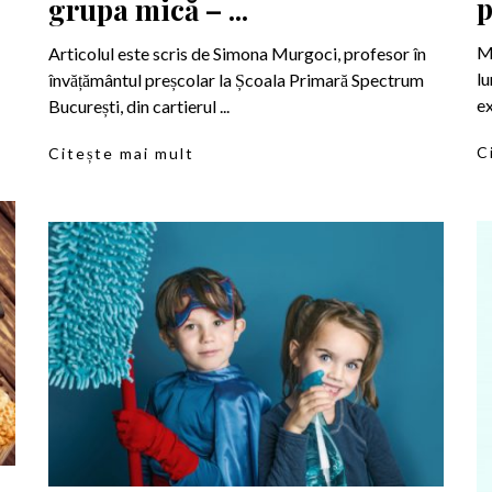
p
grupa mică – ...
Mo
Articolul este scris de Simona Murgoci, profesor în
lu
învățământul preșcolar la Școala Primară Spectrum
ex
București, din cartierul ...
C
Citește mai mult