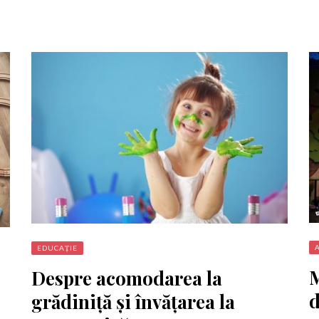
EDUCAȚIE
M
Despre acomodarea la
d
grădiniță și învățarea la