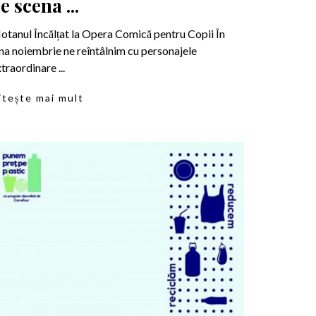
e scena ...
tanul Încălțat la Opera Comică pentru Copii În
na noiembrie ne reîntâlnim cu personajele
traordinare ...
itește mai mult