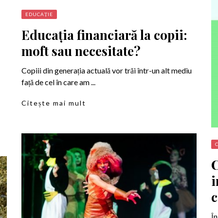
EDUCAȚIE
Educația financiară la copii:
moft sau necesitate?
Copiii din generația actuală vor trăi într-un alt mediu
față de cel în care am ...
Citește mai mult
C
i
c
În