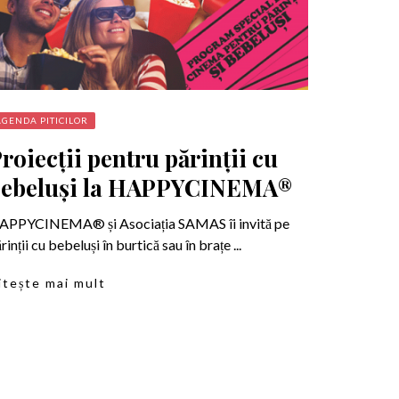
AGENDA PITICILOR
roiecții pentru părinții cu
bebeluși la HAPPYCINEMA®
APPYCINEMA® și Asociația SAMAS îi invită pe
rinții cu bebeluși în burtică sau în brațe ...
itește mai mult