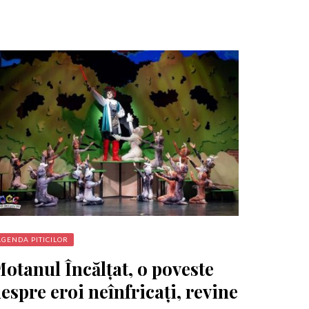
AGENDA PITICILOR
otanul Încălțat, o poveste
espre eroi neînfricați, revine