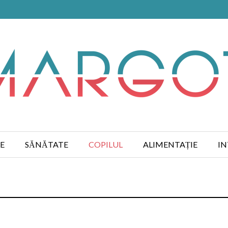
E
SĂNĂTATE
COPILUL
ALIMENTAȚIE
IN