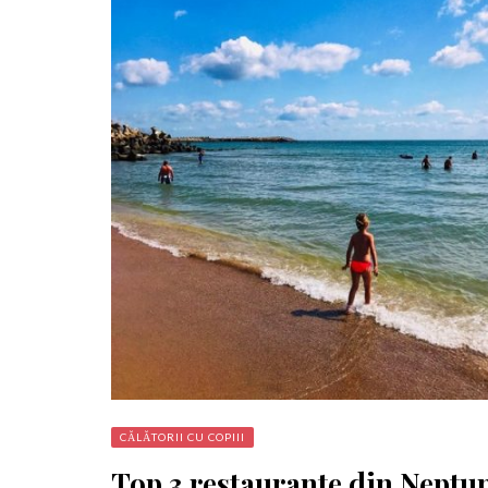
CĂLĂTORII CU COPIII
Top 3 restaurante din Neptu