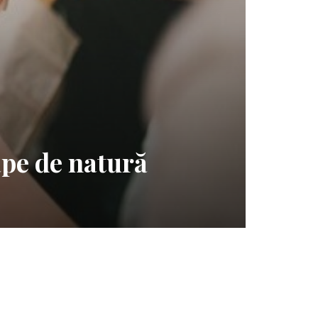
ape de natură
Li