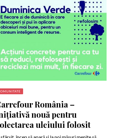
COMUNITATE
arrefour România –
nițiativă nouă pentru
olectarea uleiului folosit
 sfârșit, încep să apară și la noi măsuri menite să